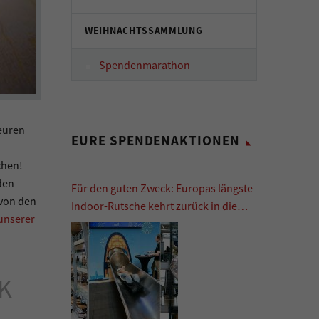
WEIHNACHTSSAMMLUNG
Spendenmarathon
 euren
EURE SPENDENAKTIONEN
chen!
den
Für den guten Zweck: Europas längste
 von den
Indoor-Rutsche kehrt zurück in die
unserer
Europa Passage
K