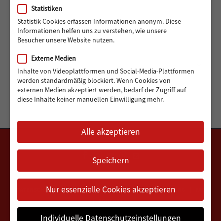
Statistiken
Statistik Cookies erfassen Informationen anonym. Diese
ARCHIV
Informationen helfen uns zu verstehen, wie unsere
Besucher unsere Website nutzen.
Externe Medien
Archiv
Monat auswählen
Inhalte von Videoplattformen und Social-Media-Plattformen
werden standardmäßig blockiert. Wenn Cookies von
externen Medien akzeptiert werden, bedarf der Zugriff auf
diese Inhalte keiner manuellen Einwilligung mehr.
Alle akzeptieren
Speichern
Nur essenzielle Cookies akzeptieren
DATENSCHUTZERKLÄRUNG
IMPRESSUM
VEREINSSATZUNG
FAQ
KONTAKT
Individuelle Datenschutzeinstellungen