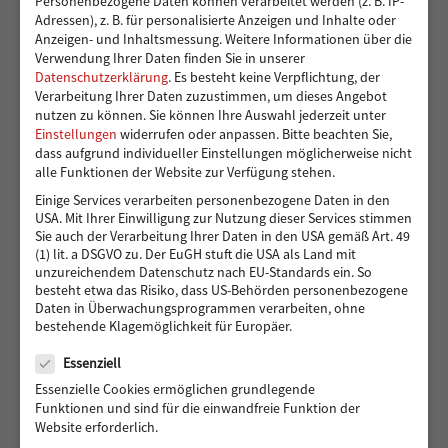
Personenbezogene Daten können verarbeitet werden (z. B. IP-
Adressen), z. B. für personalisierte Anzeigen und Inhalte oder
Ein sicherer Ort für Kinder, die viel zu früh
Anzeigen- und Inhaltsmessung.
Weitere Informationen über die
Verantwortung übernehmen – 14.000 Euro für die
Verwendung Ihrer Daten finden Sie in unserer
Kindergruppen der Vereinigung Pestalozzi
Datenschutzerklärung
.
Es besteht keine Verpflichtung, der
Verarbeitung Ihrer Daten zuzustimmen, um dieses Angebot
nutzen zu können.
Sie können Ihre Auswahl jederzeit unter
Einstellungen
widerrufen oder anpassen.
Bitte beachten Sie,
dass aufgrund individueller Einstellungen möglicherweise nicht
Toben und Spielen: Bewegungsraum für die Kita
alle Funktionen der Website zur Verfügung stehen.
Eddelbüttelstraße in Harburg
Einige Services verarbeiten personenbezogene Daten in den
USA. Mit Ihrer Einwilligung zur Nutzung dieser Services stimmen
Sie auch der Verarbeitung Ihrer Daten in den USA gemäß Art. 49
(1) lit. a DSGVO zu. Der EuGH stuft die USA als Land mit
Vier Reifen für eine bessere Zukunft: Ein neues Auto
unzureichendem Datenschutz nach EU-Standards ein. So
für Muhsin und seine Familie
besteht etwa das Risiko, dass US-Behörden personenbezogene
Daten in Überwachungsprogrammen verarbeiten, ohne
bestehende Klagemöglichkeit für Europäer.
Datenschutz
Essenziell
488 Euro gedreht für den guten Zweck: Radisson Blu
Essenzielle Cookies ermöglichen grundlegende
Hotel Hamburg unterstützt Hörer helfen Kindern
Funktionen und sind für die einwandfreie Funktion der
Website erforderlich.