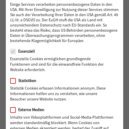
Einige Services verarbeiten personenbezogene Daten in den
USA. Mit Ihrer Einwilligung zur Nutzung dieser Services stimmen
Sie auch der Verarbeitung Ihrer Daten in den USA gemäß Art. 49
(1) lit. a DSGVO zu. Der EuGH stuft die USA als Land mit
Vier Reifen für eine bessere Zukunft: Ein neues Auto
unzureichendem Datenschutz nach EU-Standards ein. So
für Muhsin und seine Familie
besteht etwa das Risiko, dass US-Behörden personenbezogene
Daten in Überwachungsprogrammen verarbeiten, ohne
bestehende Klagemöglichkeit für Europäer.
Datenschutz
Essenziell
488 Euro gedreht für den guten Zweck: Radisson Blu
Essenzielle Cookies ermöglichen grundlegende
Hotel Hamburg unterstützt Hörer helfen Kindern
Funktionen und sind für die einwandfreie Funktion der
Website erforderlich.
Statistiken
Statistik Cookies erfassen Informationen anonym. Diese
ARCHIV
Informationen helfen uns zu verstehen, wie unsere
Besucher unsere Website nutzen.
Externe Medien
Archiv
Monat auswählen
Inhalte von Videoplattformen und Social-Media-Plattformen
werden standardmäßig blockiert. Wenn Cookies von
externen Medien akzeptiert werden, bedarf der Zugriff auf