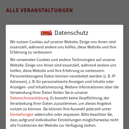
ALLE VERANSTALTUNGEN
Datenschutz
NEUESTE BEITRÄGE
Wir nutzen Cookies auf unserer Website. Einige von ihnen sind
essenziell, während andere uns helfen, diese Website und Ihre
Erfahrung zu verbessern.
Wir verwenden Cookies und andere Technologien auf unserer
Sicher von A nach B für Peshmarga und Shvan
Website. Einige von ihnen sind essenziell, während andere uns
helfen, diese Website und Ihre Erfahrung zu verbessern.
Personenbezogene Daten können verarbeitet werden (z. B. IP-
Adressen), z. B. für personalisierte Anzeigen und Inhalte oder
Ein sicherer Ort für Kinder, die viel zu früh
Anzeigen- und Inhaltsmessung.
Weitere Informationen über die
Verantwortung übernehmen – 14.000 Euro für die
Verwendung Ihrer Daten finden Sie in unserer
Kindergruppen der Vereinigung Pestalozzi
Datenschutzerklärung
.
Es besteht keine Verpflichtung, der
Verarbeitung Ihrer Daten zuzustimmen, um dieses Angebot
nutzen zu können.
Sie können Ihre Auswahl jederzeit unter
Einstellungen
widerrufen oder anpassen.
Bitte beachten Sie,
dass aufgrund individueller Einstellungen möglicherweise nicht
Toben und Spielen: Bewegungsraum für die Kita
alle Funktionen der Website zur Verfügung stehen.
Eddelbüttelstraße in Harburg