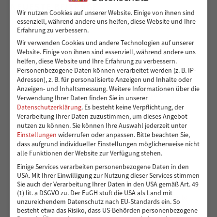
NEUESTE BEITRÄGE
Wir nutzen Cookies auf unserer Website. Einige von ihnen sind
essenziell, während andere uns helfen, diese Website und Ihre
Erfahrung zu verbessern.
Wir verwenden Cookies und andere Technologien auf unserer
Sicher von A nach B für Peshmarga und Shvan
Website. Einige von ihnen sind essenziell, während andere uns
helfen, diese Website und Ihre Erfahrung zu verbessern.
Personenbezogene Daten können verarbeitet werden (z. B. IP-
Adressen), z. B. für personalisierte Anzeigen und Inhalte oder
Ein sicherer Ort für Kinder, die viel zu früh
Anzeigen- und Inhaltsmessung.
Weitere Informationen über die
Verantwortung übernehmen – 14.000 Euro für die
Verwendung Ihrer Daten finden Sie in unserer
Kindergruppen der Vereinigung Pestalozzi
Datenschutzerklärung
.
Es besteht keine Verpflichtung, der
Verarbeitung Ihrer Daten zuzustimmen, um dieses Angebot
nutzen zu können.
Sie können Ihre Auswahl jederzeit unter
Einstellungen
widerrufen oder anpassen.
Bitte beachten Sie,
dass aufgrund individueller Einstellungen möglicherweise nicht
Toben und Spielen: Bewegungsraum für die Kita
alle Funktionen der Website zur Verfügung stehen.
Eddelbüttelstraße in Harburg
Einige Services verarbeiten personenbezogene Daten in den
USA. Mit Ihrer Einwilligung zur Nutzung dieser Services stimmen
Sie auch der Verarbeitung Ihrer Daten in den USA gemäß Art. 49
(1) lit. a DSGVO zu. Der EuGH stuft die USA als Land mit
Vier Reifen für eine bessere Zukunft: Ein neues Auto
unzureichendem Datenschutz nach EU-Standards ein. So
für Muhsin und seine Familie
besteht etwa das Risiko, dass US-Behörden personenbezogene