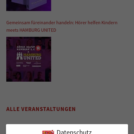
Gemeinsam füreinander handeln: Hörer helfen Kindern
meets HAMBURG UNITED
ALLE VERANSTALTUNGEN
Datenschutz