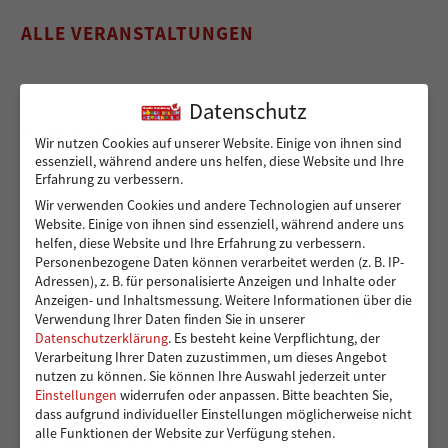
ALLE VERANSTALTUNGEN
Datenschutz
NEUESTE BEITRÄGE
Wir nutzen Cookies auf unserer Website. Einige von ihnen sind
essenziell, während andere uns helfen, diese Website und Ihre
Erfahrung zu verbessern.
Wir verwenden Cookies und andere Technologien auf unserer
Sicher von A nach B für Peshmarga und Shvan
Website. Einige von ihnen sind essenziell, während andere uns
helfen, diese Website und Ihre Erfahrung zu verbessern.
Personenbezogene Daten können verarbeitet werden (z. B. IP-
Adressen), z. B. für personalisierte Anzeigen und Inhalte oder
Ein sicherer Ort für Kinder, die viel zu früh
Anzeigen- und Inhaltsmessung.
Weitere Informationen über die
Verantwortung übernehmen – 14.000 Euro für die
Verwendung Ihrer Daten finden Sie in unserer
Kindergruppen der Vereinigung Pestalozzi
Datenschutzerklärung
.
Es besteht keine Verpflichtung, der
Verarbeitung Ihrer Daten zuzustimmen, um dieses Angebot
nutzen zu können.
Sie können Ihre Auswahl jederzeit unter
Einstellungen
widerrufen oder anpassen.
Bitte beachten Sie,
dass aufgrund individueller Einstellungen möglicherweise nicht
Toben und Spielen: Bewegungsraum für die Kita
alle Funktionen der Website zur Verfügung stehen.
Eddelbüttelstraße in Harburg