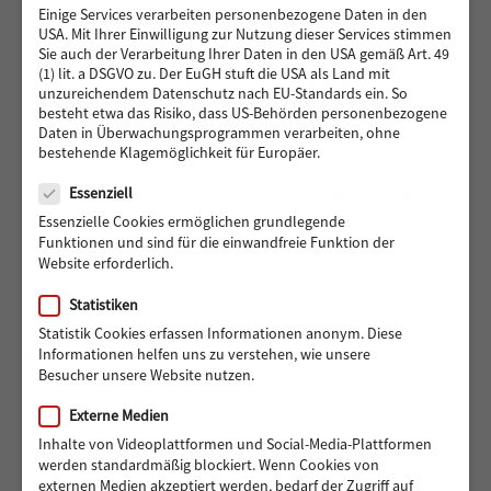
Einige Services verarbeiten personenbezogene Daten in den
USA. Mit Ihrer Einwilligung zur Nutzung dieser Services stimmen
Sie auch der Verarbeitung Ihrer Daten in den USA gemäß Art. 49
(1) lit. a DSGVO zu. Der EuGH stuft die USA als Land mit
Vier Reifen für eine bessere Zukunft: Ein neues Auto
unzureichendem Datenschutz nach EU-Standards ein. So
für Muhsin und seine Familie
besteht etwa das Risiko, dass US-Behörden personenbezogene
Daten in Überwachungsprogrammen verarbeiten, ohne
bestehende Klagemöglichkeit für Europäer.
Datenschutz
Essenziell
488 Euro gedreht für den guten Zweck: Radisson Blu
Essenzielle Cookies ermöglichen grundlegende
Hotel Hamburg unterstützt Hörer helfen Kindern
Funktionen und sind für die einwandfreie Funktion der
Website erforderlich.
Statistiken
Statistik Cookies erfassen Informationen anonym. Diese
ARCHIV
Informationen helfen uns zu verstehen, wie unsere
Besucher unsere Website nutzen.
Externe Medien
Archiv
Monat auswählen
Inhalte von Videoplattformen und Social-Media-Plattformen
werden standardmäßig blockiert. Wenn Cookies von
externen Medien akzeptiert werden, bedarf der Zugriff auf