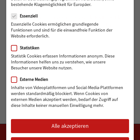
bestehende Klagemöglichkeit für Europäer.
Datenschutz
Essenziell
488 Euro gedreht für den guten Zweck: Radisson Blu
Essenzielle Cookies ermöglichen grundlegende
Hotel Hamburg unterstützt Hörer helfen Kindern
Funktionen und sind für die einwandfreie Funktion der
Website erforderlich.
Statistiken
Statistik Cookies erfassen Informationen anonym. Diese
ARCHIV
Informationen helfen uns zu verstehen, wie unsere
Besucher unsere Website nutzen.
Externe Medien
Archiv
Monat auswählen
Inhalte von Videoplattformen und Social-Media-Plattformen
werden standardmäßig blockiert. Wenn Cookies von
externen Medien akzeptiert werden, bedarf der Zugriff auf
diese Inhalte keiner manuellen Einwilligung mehr.
Alle akzeptieren