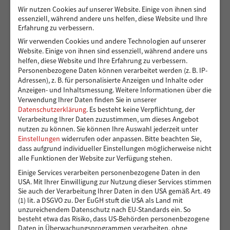
NEUESTE BEITRÄGE
Wir nutzen Cookies auf unserer Website. Einige von ihnen sind
essenziell, während andere uns helfen, diese Website und Ihre
Erfahrung zu verbessern.
Wir verwenden Cookies und andere Technologien auf unserer
Sicher von A nach B für Peshmarga und Shvan
Website. Einige von ihnen sind essenziell, während andere uns
helfen, diese Website und Ihre Erfahrung zu verbessern.
Personenbezogene Daten können verarbeitet werden (z. B. IP-
Adressen), z. B. für personalisierte Anzeigen und Inhalte oder
Ein sicherer Ort für Kinder, die viel zu früh
Anzeigen- und Inhaltsmessung.
Weitere Informationen über die
Verantwortung übernehmen – 14.000 Euro für die
Verwendung Ihrer Daten finden Sie in unserer
Kindergruppen der Vereinigung Pestalozzi
Datenschutzerklärung
.
Es besteht keine Verpflichtung, der
Verarbeitung Ihrer Daten zuzustimmen, um dieses Angebot
nutzen zu können.
Sie können Ihre Auswahl jederzeit unter
Einstellungen
widerrufen oder anpassen.
Bitte beachten Sie,
dass aufgrund individueller Einstellungen möglicherweise nicht
Toben und Spielen: Bewegungsraum für die Kita
alle Funktionen der Website zur Verfügung stehen.
Eddelbüttelstraße in Harburg
Einige Services verarbeiten personenbezogene Daten in den
USA. Mit Ihrer Einwilligung zur Nutzung dieser Services stimmen
Sie auch der Verarbeitung Ihrer Daten in den USA gemäß Art. 49
(1) lit. a DSGVO zu. Der EuGH stuft die USA als Land mit
Vier Reifen für eine bessere Zukunft: Ein neues Auto
unzureichendem Datenschutz nach EU-Standards ein. So
für Muhsin und seine Familie
besteht etwa das Risiko, dass US-Behörden personenbezogene
Daten in Überwachungsprogrammen verarbeiten, ohne