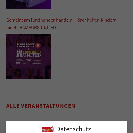
Gemeinsam füreinander handeln: Hörer helfen Kindern
meets HAMBURG UNITED
ALLE VERANSTALTUNGEN
Datenschutz