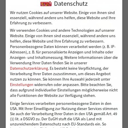
Datenschutz
Wir nutzen Cookies auf unserer Website. Einige von ihnen sind
16-Ausflugswoche-für-die-
15-Ausflugswoche-für-die-
essenziell, während andere uns helfen, diese Website und Ihre
Schule-Appelhoff-
Schule-Appelhoff-
Erfahrung zu verbessern.
finanziert-durch-Hörer-
finanziert-durch-Hörer-
helfen-Kindern
helfen-Kindern
Wir verwenden Cookies und andere Technologien auf unserer
Website. Einige von ihnen sind essenziell, während andere uns
helfen, diese Website und Ihre Erfahrung zu verbessern.
14-Ausflugswoche-für-die-
13-Ausflugswoche-für-die-
Personenbezogene Daten können verarbeitet werden (z. B. IP-
Schule-Appelhoff-
Schule-Appelhoff-
Adressen), z. B. für personalisierte Anzeigen und Inhalte oder
finanziert-durch-Hörer-
finanziert-durch-Hörer-
Anzeigen- und Inhaltsmessung.
Weitere Informationen über die
helfen-Kindern
helfen-Kindern
Verwendung Ihrer Daten finden Sie in unserer
Datenschutzerklärung
.
Es besteht keine Verpflichtung, der
Verarbeitung Ihrer Daten zuzustimmen, um dieses Angebot
12-Ausflugswoche-für-die-
11-Ausflugswoche-für-die-
nutzen zu können.
Sie können Ihre Auswahl jederzeit unter
Schule-Appelhoff-
Schule-Appelhoff-
Einstellungen
widerrufen oder anpassen.
Bitte beachten Sie,
finanziert-durch-Hörer-
finanziert-durch-Hörer-
dass aufgrund individueller Einstellungen möglicherweise nicht
helfen-Kindern
helfen-Kindern
alle Funktionen der Website zur Verfügung stehen.
Einige Services verarbeiten personenbezogene Daten in den
USA. Mit Ihrer Einwilligung zur Nutzung dieser Services stimmen
10-Ausflugswoche-für-die-
09-Ausflugswoche-für-die-
Sie auch der Verarbeitung Ihrer Daten in den USA gemäß Art. 49
Schule-Appelhoff-
Schule-Appelhoff-
(1) lit. a DSGVO zu. Der EuGH stuft die USA als Land mit
finanziert-durch-Hörer-
finanziert-durch-Hörer-
unzureichendem Datenschutz nach EU-Standards ein. So
helfen-Kindern
helfen-Kindern