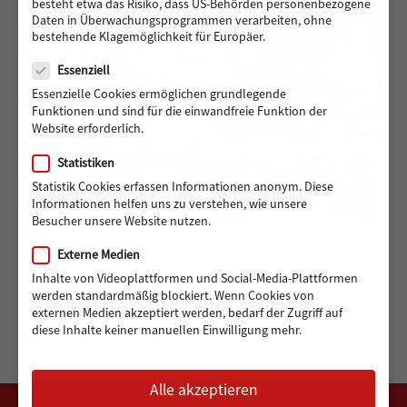
besteht etwa das Risiko, dass US-Behörden personenbezogene
Daten in Überwachungsprogrammen verarbeiten, ohne
bestehende Klagemöglichkeit für Europäer.
08-Ausflugswoche-für-die-
07-Ausflugswoche-für-die-
Datenschutz
Schule-Appelhoff-
Schule-Appelhoff-
Essenziell
finanziert-durch-Hörer-
finanziert-durch-Hörer-
Essenzielle Cookies ermöglichen grundlegende
helfen-Kindern
helfen-Kindern
Funktionen und sind für die einwandfreie Funktion der
Website erforderlich.
06-Ausflugswoche-für-die-
05-Ausflugswoche-für-die-
Statistiken
Schule-Appelhoff-
Schule-Appelhoff-
finanziert-durch-Hörer-
finanziert-durch-Hörer-
Statistik Cookies erfassen Informationen anonym. Diese
helfen-Kindern
helfen-Kindern
Informationen helfen uns zu verstehen, wie unsere
Besucher unsere Website nutzen.
Externe Medien
Inhalte von Videoplattformen und Social-Media-Plattformen
werden standardmäßig blockiert. Wenn Cookies von
externen Medien akzeptiert werden, bedarf der Zugriff auf
diese Inhalte keiner manuellen Einwilligung mehr.
Alle akzeptieren