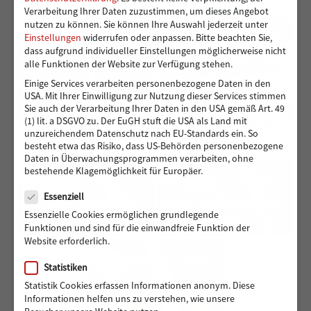
Verarbeitung Ihrer Daten zuzustimmen, um dieses Angebot
01-Familie-Reinerts-aus-
07-Familie-Reinerts-aus-
nutzen zu können.
Sie können Ihre Auswahl jederzeit unter
der-Hörer-helfen-Kindern-
der-Hörer-helfen-Kindern-
Einstellungen
widerrufen oder anpassen.
Bitte beachten Sie,
Weihnachtssammlung-2021-
Weihnachtssammlung-2021-
dass aufgrund individueller Einstellungen möglicherweise nicht
bei-ihrem-Sommerurlaub
bei-ihrem-Sommerurlaub
alle Funktionen der Website zur Verfügung stehen.
Einige Services verarbeiten personenbezogene Daten in den
USA. Mit Ihrer Einwilligung zur Nutzung dieser Services stimmen
06-Familie-Reinerts-aus-
05-Familie-Reinerts-aus-
Sie auch der Verarbeitung Ihrer Daten in den USA gemäß Art. 49
der-Hörer-helfen-Kindern-
der-Hörer-helfen-Kindern-
(1) lit. a DSGVO zu. Der EuGH stuft die USA als Land mit
Weihnachtssammlung-2021-
Weihnachtssammlung-2021-
unzureichendem Datenschutz nach EU-Standards ein. So
bei-ihrem-Sommerurlaub
bei-ihrem-Sommerurlaub
besteht etwa das Risiko, dass US-Behörden personenbezogene
Daten in Überwachungsprogrammen verarbeiten, ohne
bestehende Klagemöglichkeit für Europäer.
02-Familie-Reinerts-aus-
03-Familie-Reinerts-aus-
Datenschutz
der-Hörer-helfen-Kindern-
der-Hörer-helfen-Kindern-
Essenziell
Weihnachtssammlung-2021-
Weihnachtssammlung-2021-
Essenzielle Cookies ermöglichen grundlegende
bei-ihrem-Sommerurlaub
bei-ihrem-Sommerurlaub
Funktionen und sind für die einwandfreie Funktion der
Website erforderlich.
04-Familie-Reinerts-aus-
Statistiken
der-Hörer-helfen-Kindern-
Weihnachtssammlung-2021-
Statistik Cookies erfassen Informationen anonym. Diese
bei-ihrem-Sommerurlaub
Informationen helfen uns zu verstehen, wie unsere