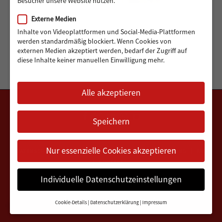
Besucher unsere Website nutzen.
Externe Medien
Inhalte von Videoplattformen und Social-Media-Plattformen
werden standardmäßig blockiert. Wenn Cookies von
externen Medien akzeptiert werden, bedarf der Zugriff auf
diese Inhalte keiner manuellen Einwilligung mehr.
Alle akzeptieren
Speichern
Nur essenzielle Cookies akzeptieren
DATENSCHUTZERKLÄRUNG
IMPRESSUM
VEREINSSATZUNG
FAQ
KONTAKT
Individuelle Datenschutzeinstellungen
© 2025
Radio Hamburg GmbH & Co. KG
Cookie-Details
Datenschutzerklärung
Impressum
Datenschutz