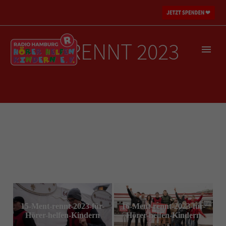
MENT RENNT 2023
15-Ment-rennt-2023-für-
16-Ment-rennt-2023-für-
Hörer-helfen-Kindern
Hörer-helfen-Kindern