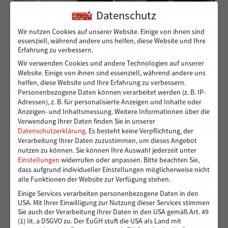
Datenschutz
Wir nutzen Cookies auf unserer Website. Einige von ihnen sind
essenziell, während andere uns helfen, diese Website und Ihre
09-Ment-rennt-2023-für-
10-Ment-rennt-2023-für-
Erfahrung zu verbessern.
Hörer-helfen-Kindern
Hörer-helfen-Kindern
Wir verwenden Cookies und andere Technologien auf unserer
Website. Einige von ihnen sind essenziell, während andere uns
helfen, diese Website und Ihre Erfahrung zu verbessern.
Personenbezogene Daten können verarbeitet werden (z. B. IP-
11-Ment-rennt-2023-für-
12-Ment-rennt-2023-für-
Adressen), z. B. für personalisierte Anzeigen und Inhalte oder
Hörer-helfen-Kindern
Hörer-helfen-Kindern
Anzeigen- und Inhaltsmessung.
Weitere Informationen über die
Verwendung Ihrer Daten finden Sie in unserer
Datenschutzerklärung
.
Es besteht keine Verpflichtung, der
Verarbeitung Ihrer Daten zuzustimmen, um dieses Angebot
nutzen zu können.
Sie können Ihre Auswahl jederzeit unter
13-Ment-rennt-2023-für-
14-Ment-rennt-2023-für-
Einstellungen
widerrufen oder anpassen.
Bitte beachten Sie,
Hörer-helfen-Kindern
Hörer-helfen-Kindern
dass aufgrund individueller Einstellungen möglicherweise nicht
alle Funktionen der Website zur Verfügung stehen.
Einige Services verarbeiten personenbezogene Daten in den
USA. Mit Ihrer Einwilligung zur Nutzung dieser Services stimmen
Sie auch der Verarbeitung Ihrer Daten in den USA gemäß Art. 49
05-Ment-rennt-2023-für-
04-Ment-rennt-2023-für-
(1) lit. a DSGVO zu. Der EuGH stuft die USA als Land mit
Hörer-helfen-Kindern
Hörer-helfen-Kindern