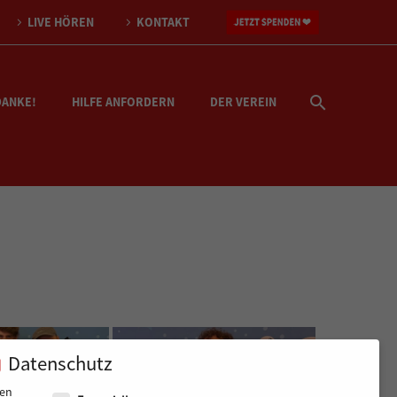
LIVE HÖREN
KONTAKT
DANKE!
HILFE ANFORDERN
DER VEREIN
Datenschutz
Datenschutz
nen