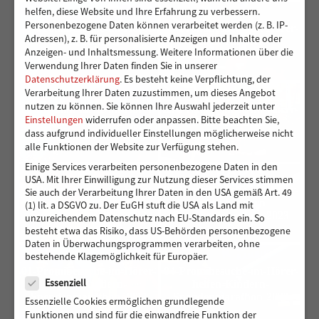
helfen, diese Website und Ihre Erfahrung zu verbessern.
Personenbezogene Daten können verarbeitet werden (z. B. IP-
09-Promibesuche-im-Hörer-
08-Promibesuche-im-Hörer-
Adressen), z. B. für personalisierte Anzeigen und Inhalte oder
helfen-Kindern-
helfen-Kindern-
Anzeigen- und Inhaltsmessung.
Weitere Informationen über die
Spendenmarathon-2023
Spendenmarathon-2023
Verwendung Ihrer Daten finden Sie in unserer
Datenschutzerklärung
.
Es besteht keine Verpflichtung, der
Verarbeitung Ihrer Daten zuzustimmen, um dieses Angebot
nutzen zu können.
Sie können Ihre Auswahl jederzeit unter
07-Promibesuche-im-Hörer-
05-Promibesuche-im-Hörer-
Einstellungen
widerrufen oder anpassen.
Bitte beachten Sie,
helfen-Kindern-
helfen-Kindern-
dass aufgrund individueller Einstellungen möglicherweise nicht
Spendenmarathon-2023
Spendenmarathon-2023
alle Funktionen der Website zur Verfügung stehen.
Einige Services verarbeiten personenbezogene Daten in den
USA. Mit Ihrer Einwilligung zur Nutzung dieser Services stimmen
06-Promibesuche-im-Hörer-
02-Promibesuche-im-Hörer-
Sie auch der Verarbeitung Ihrer Daten in den USA gemäß Art. 49
helfen-Kindern-
helfen-Kindern-
(1) lit. a DSGVO zu. Der EuGH stuft die USA als Land mit
Spendenmarathon-2023
Spendenmarathon-2023
unzureichendem Datenschutz nach EU-Standards ein. So
besteht etwa das Risiko, dass US-Behörden personenbezogene
Daten in Überwachungsprogrammen verarbeiten, ohne
bestehende Klagemöglichkeit für Europäer.
Datenschutz
01-Promibesuche-im-Hörer-
04-Promibesuche-im-Hörer-
Essenziell
helfen-Kindern-
helfen-Kindern-
Spendenmarathon-2023
Spendenmarathon-2023
Essenzielle Cookies ermöglichen grundlegende
Funktionen und sind für die einwandfreie Funktion der