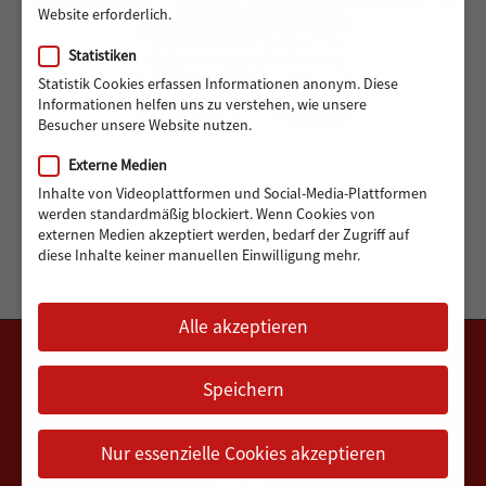
Website erforderlich.
03-Promibesuche-im-Hörer-
Statistiken
helfen-Kindern-
Statistik Cookies erfassen Informationen anonym. Diese
Spendenmarathon-2023
Informationen helfen uns zu verstehen, wie unsere
Besucher unsere Website nutzen.
Externe Medien
Inhalte von Videoplattformen und Social-Media-Plattformen
werden standardmäßig blockiert. Wenn Cookies von
externen Medien akzeptiert werden, bedarf der Zugriff auf
diese Inhalte keiner manuellen Einwilligung mehr.
Alle akzeptieren
Speichern
Nur essenzielle Cookies akzeptieren
DATENSCHUTZERKLÄRUNG
IMPRESSUM
VEREINSSATZUNG
FAQ
KONTAKT