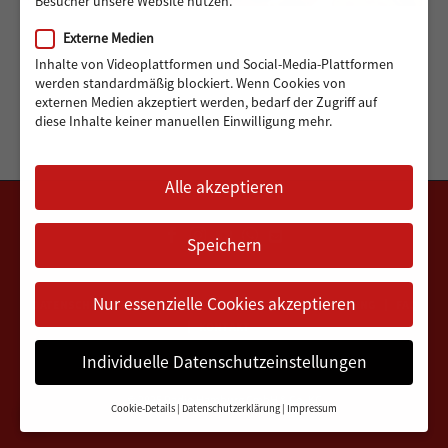
Besucher unsere Website nutzen.
Externe Medien
Inhalte von Videoplattformen und Social-Media-Plattformen
werden standardmäßig blockiert. Wenn Cookies von
externen Medien akzeptiert werden, bedarf der Zugriff auf
diese Inhalte keiner manuellen Einwilligung mehr.
Alle akzeptieren
Speichern
Nur essenzielle Cookies akzeptieren
DATENSCHUTZERKLÄRUNG
IMPRESSUM
VEREINSSATZUNG
FAQ
KONTAKT
Individuelle Datenschutzeinstellungen
© 2025
Radio Hamburg GmbH & Co. KG
Cookie-Details
Datenschutzerklärung
Impressum
Datenschutz