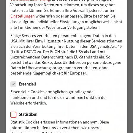
Verarbeitung Ihrer Daten zuzustimmen, um dieses Angebot
01-Reise-für-Dialysekids-
08-Reise-für-Dialysekids-
nutzen zu können.
Sie können Ihre Auswahl jederzeit unter
nach-Warnemünde-
nach-Warnemünde-
Einstellungen
widerrufen oder anpassen.
Bitte beachten Sie,
finanziert-von-Hörer-helfen-
finanziert-von-Hörer-helfen-
dass aufgrund individueller Einstellungen möglicherweise nicht
Kindern
Kindern
alle Funktionen der Website zur Verfügung stehen.
Einige Services verarbeiten personenbezogene Daten in den
USA. Mit Ihrer Einwilligung zur Nutzung dieser Services stimmen
07-Reise-für-Dialysekids-
06-Reise-für-Dialysekids-
Sie auch der Verarbeitung Ihrer Daten in den USA gemäß Art. 49
nach-Warnemünde-
nach-Warnemünde-
(1) lit. a DSGVO zu. Der EuGH stuft die USA als Land mit
finanziert-von-Hörer-helfen-
finanziert-von-Hörer-helfen-
unzureichendem Datenschutz nach EU-Standards ein. So
Kindern
Kindern
besteht etwa das Risiko, dass US-Behörden personenbezogene
Daten in Überwachungsprogrammen verarbeiten, ohne
bestehende Klagemöglichkeit für Europäer.
05-Reise-für-Dialysekids-
04-Reise-für-Dialysekids-
Datenschutz
nach-Warnemünde-
nach-Warnemünde-
Essenziell
finanziert-von-Hörer-helfen-
finanziert-von-Hörer-helfen-
Essenzielle Cookies ermöglichen grundlegende
Kindern
Kindern
Funktionen und sind für die einwandfreie Funktion der
Website erforderlich.
03-Reise-für-Dialysekids-
02-Reise-für-Dialysekids-
Statistiken
nach-Warnemünde-
nach-Warnemünde-
finanziert-von-Hörer-helfen-
finanziert-von-Hörer-helfen-
Statistik Cookies erfassen Informationen anonym. Diese
Kindern
Kindern
Informationen helfen uns zu verstehen, wie unsere