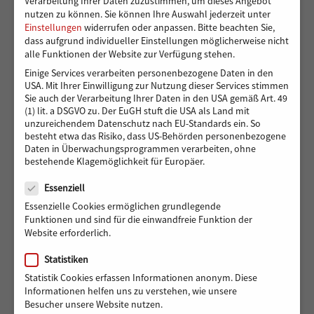
Verarbeitung Ihrer Daten zuzustimmen, um dieses Angebot
Sommerferienprogramm-
Sommerferienprogramm-
nutzen zu können.
Sie können Ihre Auswahl jederzeit unter
finanziert-von-Hörer-helfen-
finanziert-von-Hörer-helfen-
Einstellungen
widerrufen oder anpassen.
Bitte beachten Sie,
Kindern
Kindern
dass aufgrund individueller Einstellungen möglicherweise nicht
alle Funktionen der Website zur Verfügung stehen.
05-Arche-
06-Arche-
Einige Services verarbeiten personenbezogene Daten in den
Sommerferienprogramm-
Sommerferienprogramm-
USA. Mit Ihrer Einwilligung zur Nutzung dieser Services stimmen
finanziert-von-Hörer-helfen-
finanziert-von-Hörer-helfen-
Sie auch der Verarbeitung Ihrer Daten in den USA gemäß Art. 49
Kindern
Kindern
(1) lit. a DSGVO zu. Der EuGH stuft die USA als Land mit
unzureichendem Datenschutz nach EU-Standards ein. So
besteht etwa das Risiko, dass US-Behörden personenbezogene
Daten in Überwachungsprogrammen verarbeiten, ohne
07-Arche-
08-Arche-
bestehende Klagemöglichkeit für Europäer.
Sommerferienprogramm-
Sommerferienprogramm-
Datenschutz
finanziert-von-Hörer-helfen-
finanziert-von-Hörer-helfen-
Essenziell
Kindern
Kindern
Essenzielle Cookies ermöglichen grundlegende
Funktionen und sind für die einwandfreie Funktion der
01-Arche-
02-Arche-
Website erforderlich.
Sommerferienprogramm-
Sommerferienprogramm-
finanziert-von-Hörer-helfen-
finanziert-von-Hörer-helfen-
Statistiken
Kindern
Kindern
Statistik Cookies erfassen Informationen anonym. Diese
Informationen helfen uns zu verstehen, wie unsere
Besucher unsere Website nutzen.