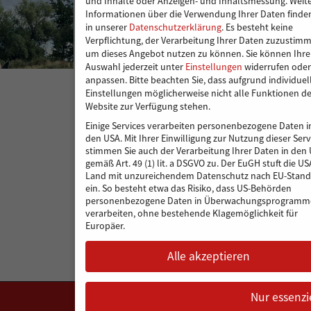
und Inhalte oder Anzeigen- und Inhaltsmessung.
Weit
Informationen über die Verwendung Ihrer Daten finden
in unserer
Datenschutzerklärung
.
Es besteht keine
Verpflichtung, der Verarbeitung Ihrer Daten zuzustim
um dieses Angebot nutzen zu können.
Sie können Ihre
Auswahl jederzeit unter
Einstellungen
widerrufen oder
anpassen.
Bitte beachten Sie, dass aufgrund individuel
Einstellungen möglicherweise nicht alle Funktionen de
Website zur Verfügung stehen.
Einige Services verarbeiten personenbezogene Daten i
den USA. Mit Ihrer Einwilligung zur Nutzung dieser Serv
stimmen Sie auch der Verarbeitung Ihrer Daten in den
gemäß Art. 49 (1) lit. a DSGVO zu. Der EuGH stuft die US
Land mit unzureichendem Datenschutz nach EU-Stand
ein. So besteht etwa das Risiko, dass US-Behörden
personenbezogene Daten in Überwachungsprogramm
verarbeiten, ohne bestehende Klagemöglichkeit für
Europäer.
Alle akzeptieren
Nur essenzi