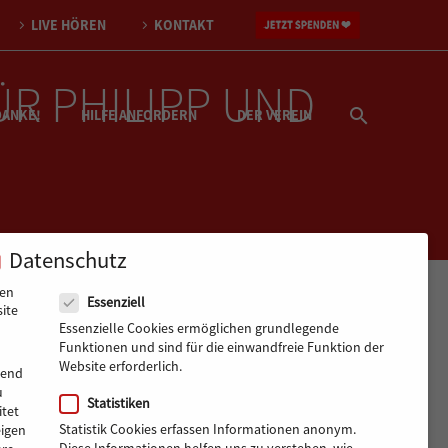
LIVE HÖREN
KONTAKT
R PHILIPP UND
DANKE!
HILFE ANFORDERN
DER VEREIN
Datenschutz
Datenschutz
nen
Essenziell
ite
Essenzielle Cookies ermöglichen grundlegende
Funktionen und sind für die einwandfreie Funktion der
Website erforderlich.
rend
u
Statistiken
tet
Statistik Cookies erfassen Informationen anonym.
eigen