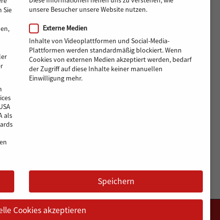
Diese Informationen helfen uns zu verstehen, wie
ere
unsere Besucher unsere Website nutzen.
 Sie
Externe Medien
men,
Inhalte von Videoplattformen und Social-Media-
Plattformen werden standardmäßig blockiert. Wenn
ler
Cookies von externen Medien akzeptiert werden, bedarf
r
der Zugriff auf diese Inhalte keiner manuellen
Einwilligung mehr.
n
ices
 USA
A als
ards
en
Speichern
elle Cookies akzeptieren