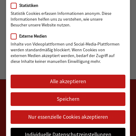
Statistiken
Statistik Cookies erfassen Informationen anonym. Diese
ARCHIV
Informationen helfen uns zu verstehen, wie unsere
Besucher unsere Website nutzen.
Externe Medien
Archiv
Monat auswählen
Inhalte von Videoplattformen und Social-Media-Plattformen
werden standardmäßig blockiert. Wenn Cookies von
externen Medien akzeptiert werden, bedarf der Zugriff auf
diese Inhalte keiner manuellen Einwilligung mehr.
Alle akzeptieren
Speichern
Nur essenzielle Cookies akzeptieren
DATENSCHUTZERKLÄRUNG
IMPRESSUM
VEREINSSATZUNG
FAQ
KONTAKT
Individuelle Datenschutzeinstellungen