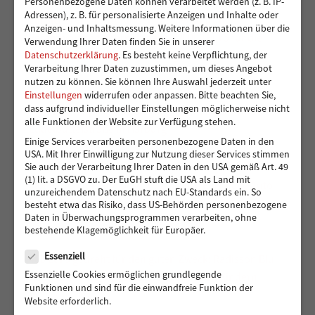
Personenbezogene Daten können verarbeitet werden (z. B. IP-
Adressen), z. B. für personalisierte Anzeigen und Inhalte oder
Ein sicherer Ort für Kinder, die viel zu früh
Anzeigen- und Inhaltsmessung.
Weitere Informationen über die
Verantwortung übernehmen – 14.000 Euro für die
Verwendung Ihrer Daten finden Sie in unserer
Kindergruppen der Vereinigung Pestalozzi
Datenschutzerklärung
.
Es besteht keine Verpflichtung, der
Verarbeitung Ihrer Daten zuzustimmen, um dieses Angebot
nutzen zu können.
Sie können Ihre Auswahl jederzeit unter
Einstellungen
widerrufen oder anpassen.
Bitte beachten Sie,
dass aufgrund individueller Einstellungen möglicherweise nicht
Toben und Spielen: Bewegungsraum für die Kita
alle Funktionen der Website zur Verfügung stehen.
Eddelbüttelstraße in Harburg
Einige Services verarbeiten personenbezogene Daten in den
USA. Mit Ihrer Einwilligung zur Nutzung dieser Services stimmen
Sie auch der Verarbeitung Ihrer Daten in den USA gemäß Art. 49
(1) lit. a DSGVO zu. Der EuGH stuft die USA als Land mit
Vier Reifen für eine bessere Zukunft: Ein neues Auto
unzureichendem Datenschutz nach EU-Standards ein. So
für Muhsin und seine Familie
besteht etwa das Risiko, dass US-Behörden personenbezogene
Daten in Überwachungsprogrammen verarbeiten, ohne
bestehende Klagemöglichkeit für Europäer.
Datenschutz
Essenziell
488 Euro gedreht für den guten Zweck: Radisson Blu
Essenzielle Cookies ermöglichen grundlegende
Hotel Hamburg unterstützt Hörer helfen Kindern
Funktionen und sind für die einwandfreie Funktion der
Website erforderlich.