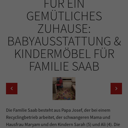
FÜR EIN
GEMÜTLICHES
ZUHAUSE:
BABYAUSSTATTUNG &
KINDERMÖBEL FÜR
FAMILIE SAAB
Die Familie Saab besteht aus Papa Josef, der bei einem
Recyclingbetrieb arbeitet, der schwangeren Mama und
Hausfrau Maryam und den Kindern Sarah (5) und Ali (4). Die