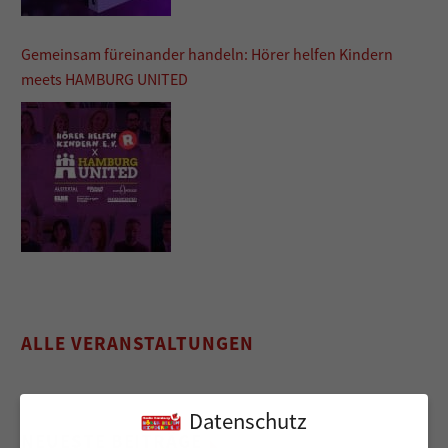
Gemeinsam füreinander handeln: Hörer helfen Kindern
meets HAMBURG UNITED
ALLE VERANSTALTUNGEN
Datenschutz
NEUESTE BEITRÄGE