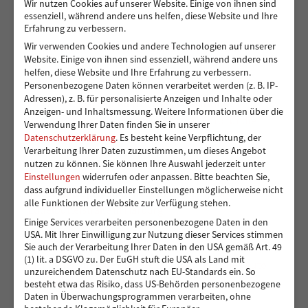
Wir nutzen Cookies auf unserer Website. Einige von ihnen sind
essenziell, während andere uns helfen, diese Website und Ihre
Erfahrung zu verbessern.
Wir verwenden Cookies und andere Technologien auf unserer
Sicher von A nach B für Peshmarga und Shvan
Website. Einige von ihnen sind essenziell, während andere uns
helfen, diese Website und Ihre Erfahrung zu verbessern.
Personenbezogene Daten können verarbeitet werden (z. B. IP-
Adressen), z. B. für personalisierte Anzeigen und Inhalte oder
Ein sicherer Ort für Kinder, die viel zu früh
Anzeigen- und Inhaltsmessung.
Weitere Informationen über die
Verantwortung übernehmen – 14.000 Euro für die
Verwendung Ihrer Daten finden Sie in unserer
Kindergruppen der Vereinigung Pestalozzi
Datenschutzerklärung
.
Es besteht keine Verpflichtung, der
Verarbeitung Ihrer Daten zuzustimmen, um dieses Angebot
nutzen zu können.
Sie können Ihre Auswahl jederzeit unter
Einstellungen
widerrufen oder anpassen.
Bitte beachten Sie,
dass aufgrund individueller Einstellungen möglicherweise nicht
Toben und Spielen: Bewegungsraum für die Kita
alle Funktionen der Website zur Verfügung stehen.
Eddelbüttelstraße in Harburg
Einige Services verarbeiten personenbezogene Daten in den
USA. Mit Ihrer Einwilligung zur Nutzung dieser Services stimmen
Sie auch der Verarbeitung Ihrer Daten in den USA gemäß Art. 49
(1) lit. a DSGVO zu. Der EuGH stuft die USA als Land mit
Vier Reifen für eine bessere Zukunft: Ein neues Auto
unzureichendem Datenschutz nach EU-Standards ein. So
für Muhsin und seine Familie
besteht etwa das Risiko, dass US-Behörden personenbezogene
Daten in Überwachungsprogrammen verarbeiten, ohne