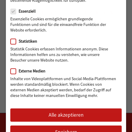
bestehende Klagemöglichkeit für Europäer.
Datenschutz
Essenziell
488 Euro gedreht für den guten Zweck: Radisson Blu
Essenzielle Cookies ermöglichen grundlegende
Hotel Hamburg unterstützt Hörer helfen Kindern
Funktionen und sind für die einwandfreie Funktion der
Website erforderlich.
Statistiken
Statistik Cookies erfassen Informationen anonym. Diese
ARCHIV
Informationen helfen uns zu verstehen, wie unsere
Besucher unsere Website nutzen.
Externe Medien
Archiv
Monat auswählen
Inhalte von Videoplattformen und Social-Media-Plattformen
werden standardmäßig blockiert. Wenn Cookies von
externen Medien akzeptiert werden, bedarf der Zugriff auf
diese Inhalte keiner manuellen Einwilligung mehr.
Alle akzeptieren