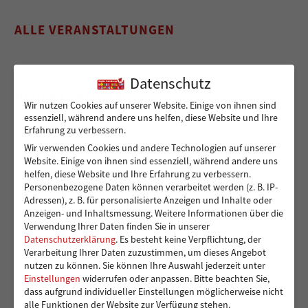
ALLE VERANSTALTUNGEN
Datenschutz
NEUESTE BEITRÄGE
Wir nutzen Cookies auf unserer Website. Einige von ihnen sind
essenziell, während andere uns helfen, diese Website und Ihre
Erfahrung zu verbessern.
Wir verwenden Cookies und andere Technologien auf unserer
Sicher von A nach B für Peshmarga und Shvan
Website. Einige von ihnen sind essenziell, während andere uns
helfen, diese Website und Ihre Erfahrung zu verbessern.
Personenbezogene Daten können verarbeitet werden (z. B. IP-
Adressen), z. B. für personalisierte Anzeigen und Inhalte oder
Ein sicherer Ort für Kinder, die viel zu früh
Anzeigen- und Inhaltsmessung.
Weitere Informationen über die
Verantwortung übernehmen – 14.000 Euro für die
Verwendung Ihrer Daten finden Sie in unserer
Kindergruppen der Vereinigung Pestalozzi
Datenschutzerklärung
.
Es besteht keine Verpflichtung, der
Verarbeitung Ihrer Daten zuzustimmen, um dieses Angebot
nutzen zu können.
Sie können Ihre Auswahl jederzeit unter
Einstellungen
widerrufen oder anpassen.
Bitte beachten Sie,
dass aufgrund individueller Einstellungen möglicherweise nicht
Toben und Spielen: Bewegungsraum für die Kita
alle Funktionen der Website zur Verfügung stehen.