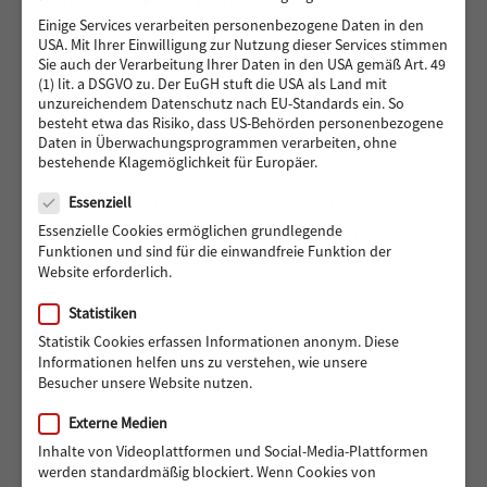
Eddelbüttelstraße in Harburg
Einige Services verarbeiten personenbezogene Daten in den
USA. Mit Ihrer Einwilligung zur Nutzung dieser Services stimmen
Sie auch der Verarbeitung Ihrer Daten in den USA gemäß Art. 49
(1) lit. a DSGVO zu. Der EuGH stuft die USA als Land mit
Vier Reifen für eine bessere Zukunft: Ein neues Auto
unzureichendem Datenschutz nach EU-Standards ein. So
für Muhsin und seine Familie
besteht etwa das Risiko, dass US-Behörden personenbezogene
Daten in Überwachungsprogrammen verarbeiten, ohne
bestehende Klagemöglichkeit für Europäer.
Datenschutz
Essenziell
488 Euro gedreht für den guten Zweck: Radisson Blu
Essenzielle Cookies ermöglichen grundlegende
Hotel Hamburg unterstützt Hörer helfen Kindern
Funktionen und sind für die einwandfreie Funktion der
Website erforderlich.
Statistiken
Statistik Cookies erfassen Informationen anonym. Diese
ARCHIV
Informationen helfen uns zu verstehen, wie unsere
Besucher unsere Website nutzen.
Externe Medien
Archiv
Monat auswählen
Inhalte von Videoplattformen und Social-Media-Plattformen
werden standardmäßig blockiert. Wenn Cookies von