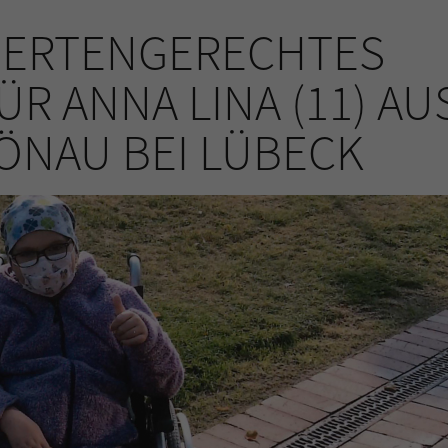
DERTENGERECHTES
R ANNA LINA (11) AU
NAU BEI LÜBECK