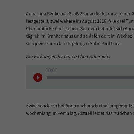
Anna Lina Benke aus Groß Grönau leidet unter einer 
festgestellt, zwei weitere im August 2018. Alle drei
Chemoblöcke überstehen. Seitdem befindet sich Anna Lin
täglich im Krankenhaus und schlafen dort im Wechsel,
sich jeweils um den 15-jährigen Sohn Paul Luca.
Auswirkungen der ersten Chemotherapie:
Audio-
00:00
Player
Zwischendurch hat Anna auch noch eine Lungenentzün
wochenlang im Koma lag. Aktuell leidet das Mädchen an