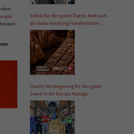
ördert
Schoki für den guten Zweck: Holt euch
erapie
die Radio Hamburg Franzbrötchen-
therapie
Schokolade
hmen
Charity-Versteigerung für den guten
Zweck in der Europa Passage