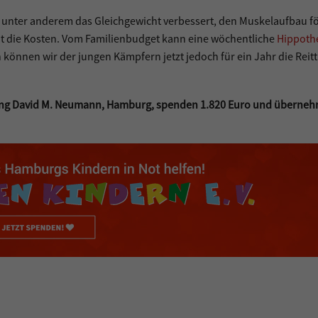
d unter anderem das Gleichgewicht verbessert, den Muskelaufbau f
ht die Kosten. Vom Familienbudget kann eine wöchentliche
Hippoth
önnen wir der jungen Kämpfern jetzt jedoch für ein Jahr die Reit
iftung David M. Neumann, Hamburg, spenden 1.820 Euro und überne