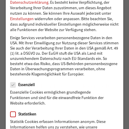
Kindergruppen der Vereinigung Pestalozzi
Datenschutzerklärung
.
Es besteht keine Verpflichtung, der
Verarbeitung Ihrer Daten zuzustimmen, um dieses Angebot
nutzen zu können.
Sie können Ihre Auswahl jederzeit unter
Einstellungen
widerrufen oder anpassen.
Bitte beachten Sie,
dass aufgrund individueller Einstellungen möglicherweise nicht
Toben und Spielen: Bewegungsraum für die Kita
alle Funktionen der Website zur Verfügung stehen.
Eddelbüttelstraße in Harburg
Einige Services verarbeiten personenbezogene Daten in den
USA. Mit Ihrer Einwilligung zur Nutzung dieser Services stimmen
Sie auch der Verarbeitung Ihrer Daten in den USA gemäß Art. 49
(1) lit. a DSGVO zu. Der EuGH stuft die USA als Land mit
Vier Reifen für eine bessere Zukunft: Ein neues Auto
unzureichendem Datenschutz nach EU-Standards ein. So
für Muhsin und seine Familie
besteht etwa das Risiko, dass US-Behörden personenbezogene
Daten in Überwachungsprogrammen verarbeiten, ohne
bestehende Klagemöglichkeit für Europäer.
Datenschutz
Essenziell
488 Euro gedreht für den guten Zweck: Radisson Blu
Essenzielle Cookies ermöglichen grundlegende
Hotel Hamburg unterstützt Hörer helfen Kindern
Funktionen und sind für die einwandfreie Funktion der
Website erforderlich.
Statistiken
Statistik Cookies erfassen Informationen anonym. Diese
Informationen helfen uns zu verstehen, wie unsere
ARCHIV