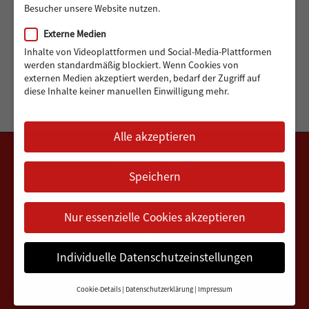
Besucher unsere Website nutzen.
Externe Medien
Archiv
Monat auswählen
Inhalte von Videoplattformen und Social-Media-Plattformen
werden standardmäßig blockiert. Wenn Cookies von
externen Medien akzeptiert werden, bedarf der Zugriff auf
diese Inhalte keiner manuellen Einwilligung mehr.
Alle akzeptieren
Speichern
Nur essenzielle Cookies akzeptieren
DATENSCHUTZERKLÄRUNG
IMPRESSUM
VEREINSSATZUNG
FAQ
KONTAKT
Individuelle Datenschutzeinstellungen
© 2025
Radio Hamburg GmbH & Co. KG
Cookie-Details
Datenschutzerklärung
Impressum
Datenschutz