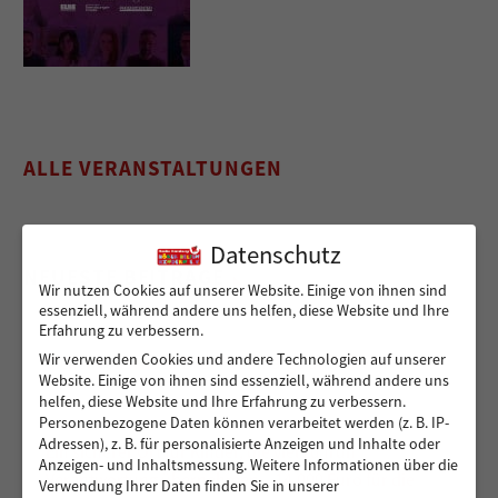
ALLE VERANSTALTUNGEN
Datenschutz
NEUESTE BEITRÄGE
Wir nutzen Cookies auf unserer Website. Einige von ihnen sind
essenziell, während andere uns helfen, diese Website und Ihre
Erfahrung zu verbessern.
Wir verwenden Cookies und andere Technologien auf unserer
Sicher von A nach B für Peshmarga und Shvan
Website. Einige von ihnen sind essenziell, während andere uns
helfen, diese Website und Ihre Erfahrung zu verbessern.
Personenbezogene Daten können verarbeitet werden (z. B. IP-
Adressen), z. B. für personalisierte Anzeigen und Inhalte oder
Ein sicherer Ort für Kinder, die viel zu früh
Anzeigen- und Inhaltsmessung.
Weitere Informationen über die
Verantwortung übernehmen – 14.000 Euro für die
Verwendung Ihrer Daten finden Sie in unserer