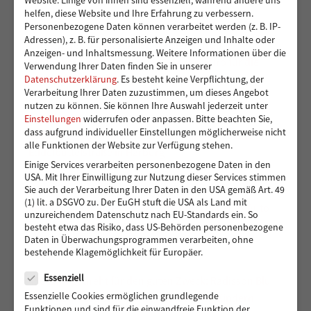
Website. Einige von ihnen sind essenziell, während andere uns
helfen, diese Website und Ihre Erfahrung zu verbessern.
Personenbezogene Daten können verarbeitet werden (z. B. IP-
Adressen), z. B. für personalisierte Anzeigen und Inhalte oder
Ein sicherer Ort für Kinder, die viel zu früh
Anzeigen- und Inhaltsmessung.
Weitere Informationen über die
Verantwortung übernehmen – 14.000 Euro für die
Verwendung Ihrer Daten finden Sie in unserer
Kindergruppen der Vereinigung Pestalozzi
Datenschutzerklärung
.
Es besteht keine Verpflichtung, der
Verarbeitung Ihrer Daten zuzustimmen, um dieses Angebot
nutzen zu können.
Sie können Ihre Auswahl jederzeit unter
Einstellungen
widerrufen oder anpassen.
Bitte beachten Sie,
dass aufgrund individueller Einstellungen möglicherweise nicht
Toben und Spielen: Bewegungsraum für die Kita
alle Funktionen der Website zur Verfügung stehen.
Eddelbüttelstraße in Harburg
Einige Services verarbeiten personenbezogene Daten in den
USA. Mit Ihrer Einwilligung zur Nutzung dieser Services stimmen
Sie auch der Verarbeitung Ihrer Daten in den USA gemäß Art. 49
(1) lit. a DSGVO zu. Der EuGH stuft die USA als Land mit
Vier Reifen für eine bessere Zukunft: Ein neues Auto
unzureichendem Datenschutz nach EU-Standards ein. So
für Muhsin und seine Familie
besteht etwa das Risiko, dass US-Behörden personenbezogene
Daten in Überwachungsprogrammen verarbeiten, ohne
bestehende Klagemöglichkeit für Europäer.
Datenschutz
Essenziell
488 Euro gedreht für den guten Zweck: Radisson Blu
Essenzielle Cookies ermöglichen grundlegende
Hotel Hamburg unterstützt Hörer helfen Kindern
Funktionen und sind für die einwandfreie Funktion der