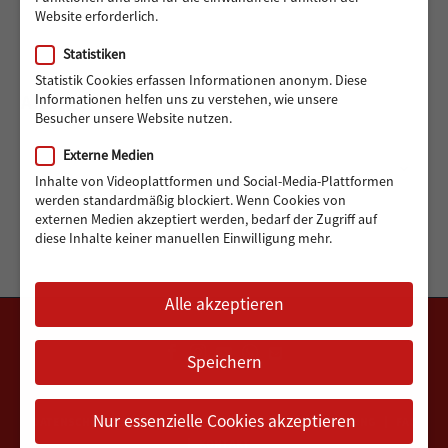
Website erforderlich.
Statistiken
Statistik Cookies erfassen Informationen anonym. Diese
Informationen helfen uns zu verstehen, wie unsere
ARCHIV
Besucher unsere Website nutzen.
Externe Medien
Archiv
Monat auswählen
Inhalte von Videoplattformen und Social-Media-Plattformen
werden standardmäßig blockiert. Wenn Cookies von
externen Medien akzeptiert werden, bedarf der Zugriff auf
diese Inhalte keiner manuellen Einwilligung mehr.
Alle akzeptieren
Speichern
Nur essenzielle Cookies akzeptieren
DATENSCHUTZERKLÄRUNG
IMPRESSUM
VEREINSSATZUNG
FAQ
KONTAKT