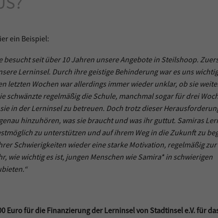
US?
er ein Beispiel:
Sie besucht seit über 10 Jahren unsere Angebote in Steilshoop. Zuer
sere Lerninsel. Durch ihre geistige Behinderung war es uns wichtig,
den letzten Wochen war allerdings immer wieder unklar, ob sie weite
ie schwänzte regelmäßig die Schule, manchmal sogar für drei Woc
, sie in der Lerninsel zu betreuen. Doch trotz dieser Herausforderu
genau hinzuhören, was sie braucht und was ihr guttut. Samiras Ler
estmöglich zu unterstützen und auf ihrem Weg in die Zukunft zu beg
ihrer Schwierigkeiten wieder eine starke Motivation, regelmäßig zur
, wie wichtig es ist, jungen Menschen wie Samira* in schwierigen
bieten.“
 Euro für die Finanzierung der Lerninsel von Stadtinsel e.V. für da