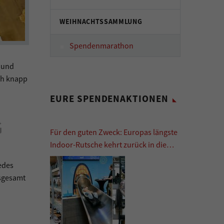
WEIHNACHTSSAMMLUNG
Spendenmarathon
n und
ch knapp
EURE SPENDENAKTIONEN
G
Für den guten Zweck: Europas längste
Indoor-Rutsche kehrt zurück in die
Europa Passage
edes
nsgesamt