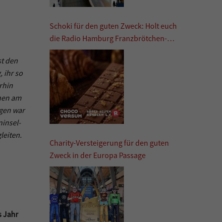
Schoki für den guten Zweck: Holt euch
die Radio Hamburg Franzbrötchen-
Schokolade
st den
 ihr so
rhin
hen am
ngen war
ninsel-
leiten.
Charity-Versteigerung für den guten
Zweck in der Europa Passage
s Jahr