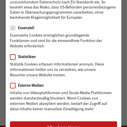
unzureichendem Datenschutz nach EU-Standards ein. So
488 Euro gedreht für den guten Zweck: Radisson Blu
besteht etwa das Risiko, dass US-Behörden personenbezogene
Daten in Überwachungsprogrammen verarbeiten, ohne
Hotel Hamburg unterstützt Hörer helfen Kindern
bestehende Klagemöglichkeit für Europäer.
Datenschutz
Essenziell
Essenzielle Cookies ermöglichen grundlegende
Ein Reha-Buggy für Maddox aus Wandsbek
Funktionen und sind für die einwandfreie Funktion der
Website erforderlich.
Statistiken
Statistik Cookies erfassen Informationen anonym. Diese
ARCHIV
Informationen helfen uns zu verstehen, wie unsere
Besucher unsere Website nutzen.
Externe Medien
Archiv
Monat auswählen
Inhalte von Videoplattformen und Social-Media-Plattformen
werden standardmäßig blockiert. Wenn Cookies von
externen Medien akzeptiert werden, bedarf der Zugriff auf
diese Inhalte keiner manuellen Einwilligung mehr.