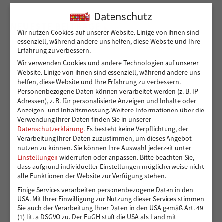
Datenschutz
NEUESTE BEITRÄGE
Wir nutzen Cookies auf unserer Website. Einige von ihnen sind
essenziell, während andere uns helfen, diese Website und Ihre
Erfahrung zu verbessern.
Wir verwenden Cookies und andere Technologien auf unserer
Ein sicherer Ort für Kinder, die viel zu früh
Website. Einige von ihnen sind essenziell, während andere uns
Verantwortung übernehmen – 14.000 Euro für die
helfen, diese Website und Ihre Erfahrung zu verbessern.
Kindergruppen der Vereinigung Pestalozzi
Personenbezogene Daten können verarbeitet werden (z. B. IP-
Adressen), z. B. für personalisierte Anzeigen und Inhalte oder
Anzeigen- und Inhaltsmessung.
Weitere Informationen über die
Verwendung Ihrer Daten finden Sie in unserer
Toben und Spielen: Bewegungsraum für die Kita
Datenschutzerklärung
.
Es besteht keine Verpflichtung, der
Verarbeitung Ihrer Daten zuzustimmen, um dieses Angebot
Eddelbüttelstraße in Harburg
nutzen zu können.
Sie können Ihre Auswahl jederzeit unter
Einstellungen
widerrufen oder anpassen.
Bitte beachten Sie,
dass aufgrund individueller Einstellungen möglicherweise nicht
alle Funktionen der Website zur Verfügung stehen.
Vier Reifen für eine bessere Zukunft: Ein neues Auto
Einige Services verarbeiten personenbezogene Daten in den
für Muhsin und seine Familie
USA. Mit Ihrer Einwilligung zur Nutzung dieser Services stimmen
Sie auch der Verarbeitung Ihrer Daten in den USA gemäß Art. 49
(1) lit. a DSGVO zu. Der EuGH stuft die USA als Land mit