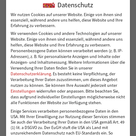
Datenschutz
NEUESTE BEITRÄGE
Wir nutzen Cookies auf unserer Website. Einige von ihnen sind
essenziell, während andere uns helfen, diese Website und Ihre
Erfahrung zu verbessern.
Wir verwenden Cookies und andere Technologien auf unserer
Sicher von A nach B für Peshmarga und Shvan
Website. Einige von ihnen sind essenziell, während andere uns
helfen, diese Website und Ihre Erfahrung zu verbessern.
Personenbezogene Daten können verarbeitet werden (z. B. IP-
Adressen), z. B. für personalisierte Anzeigen und Inhalte oder
Ein sicherer Ort für Kinder, die viel zu früh
Anzeigen- und Inhaltsmessung.
Weitere Informationen über die
Verantwortung übernehmen – 14.000 Euro für die
Verwendung Ihrer Daten finden Sie in unserer
Kindergruppen der Vereinigung Pestalozzi
Datenschutzerklärung
.
Es besteht keine Verpflichtung, der
Verarbeitung Ihrer Daten zuzustimmen, um dieses Angebot
nutzen zu können.
Sie können Ihre Auswahl jederzeit unter
Einstellungen
widerrufen oder anpassen.
Bitte beachten Sie,
dass aufgrund individueller Einstellungen möglicherweise nicht
Toben und Spielen: Bewegungsraum für die Kita
alle Funktionen der Website zur Verfügung stehen.
Eddelbüttelstraße in Harburg
Einige Services verarbeiten personenbezogene Daten in den
USA. Mit Ihrer Einwilligung zur Nutzung dieser Services stimmen
Sie auch der Verarbeitung Ihrer Daten in den USA gemäß Art. 49
(1) lit. a DSGVO zu. Der EuGH stuft die USA als Land mit
Vier Reifen für eine bessere Zukunft: Ein neues Auto
unzureichendem Datenschutz nach EU-Standards ein. So