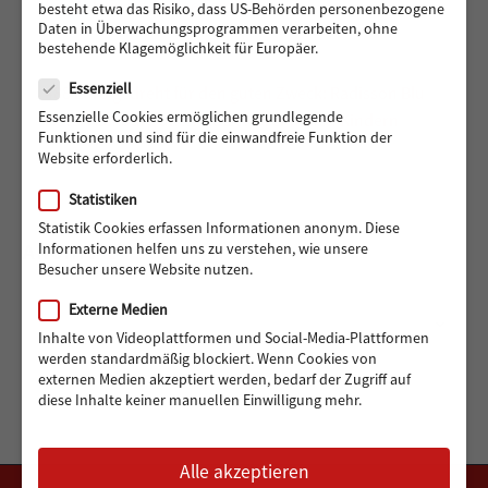
für Muhsin und seine Familie
besteht etwa das Risiko, dass US-Behörden personenbezogene
Daten in Überwachungsprogrammen verarbeiten, ohne
bestehende Klagemöglichkeit für Europäer.
Datenschutz
Essenziell
488 Euro gedreht für den guten Zweck: Radisson Blu
Essenzielle Cookies ermöglichen grundlegende
Hotel Hamburg unterstützt Hörer helfen Kindern
Funktionen und sind für die einwandfreie Funktion der
Website erforderlich.
Statistiken
Statistik Cookies erfassen Informationen anonym. Diese
Informationen helfen uns zu verstehen, wie unsere
ARCHIV
Besucher unsere Website nutzen.
Externe Medien
Archiv
Monat auswählen
Inhalte von Videoplattformen und Social-Media-Plattformen
werden standardmäßig blockiert. Wenn Cookies von
externen Medien akzeptiert werden, bedarf der Zugriff auf
diese Inhalte keiner manuellen Einwilligung mehr.
Alle akzeptieren