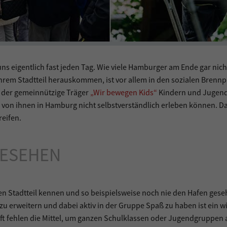
uns eigentlich fast jeden Tag. Wie viele Hamburger am Ende gar nich
rem Stadtteil herauskommen, ist vor allem in den sozialen Brenn
t der gemeinnützige Träger
„Wir bewegen Kids“
Kindern und Jugend
le von ihnen in Hamburg nicht selbstverständlich erleben können. 
reifen.
GESEHEN
ren Stadtteil kennen und so beispielsweise noch nie den Hafen ges
u erweitern und dabei aktiv in der Gruppe Spaß zu haben ist ein w
Oft fehlen die Mittel, um ganzen Schulklassen oder Jugendgruppen 