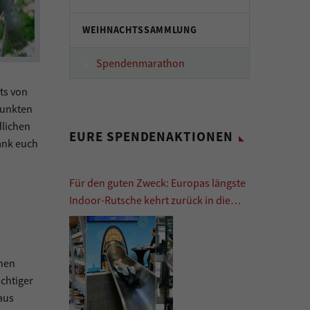
WEIHNACHTSSAMMLUNG
Spendenmarathon
ts von
punkten
lichen
EURE SPENDENAKTIONEN
Dank euch
Für den guten Zweck: Europas längste
Indoor-Rutsche kehrt zurück in die
Europa Passage
ehen
ichtiger
aus