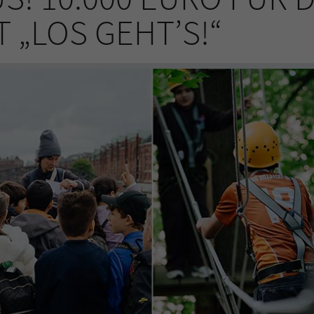
 „LOS GEHT’S!“