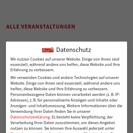
ALLE VERANSTALTUNGEN
Datenschutz
NEUESTE BEITRÄGE
Wir nutzen Cookies auf unserer Website. Einige von ihnen sind
essenziell, während andere uns helfen, diese Website und Ihre
Erfahrung zu verbessern.
Wir verwenden Cookies und andere Technologien auf unserer
Sicher von A nach B für Peshmarga und Shvan
Website. Einige von ihnen sind essenziell, während andere uns
helfen, diese Website und Ihre Erfahrung zu verbessern.
Personenbezogene Daten können verarbeitet werden (z. B. IP-
Adressen), z. B. für personalisierte Anzeigen und Inhalte oder
Ein sicherer Ort für Kinder, die viel zu früh
Anzeigen- und Inhaltsmessung.
Weitere Informationen über die
Verantwortung übernehmen – 14.000 Euro für die
Verwendung Ihrer Daten finden Sie in unserer
Kindergruppen der Vereinigung Pestalozzi
Datenschutzerklärung
.
Es besteht keine Verpflichtung, der
Verarbeitung Ihrer Daten zuzustimmen, um dieses Angebot
nutzen zu können.
Sie können Ihre Auswahl jederzeit unter