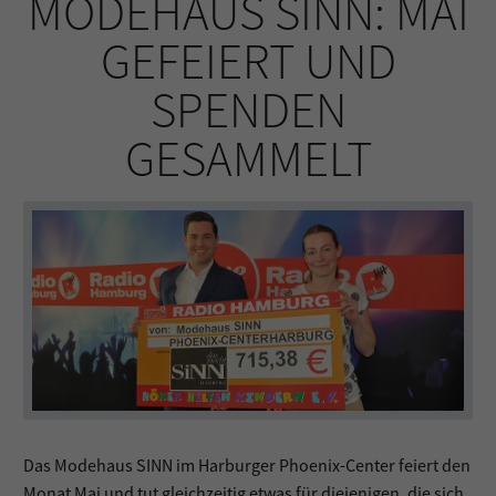
MODEHAUS SINN: MAI
GEFEIERT UND
SPENDEN
GESAMMELT
Das Modehaus SINN im Harburger Phoenix-Center feiert den
Monat Mai und tut gleichzeitig etwas für diejenigen, die sich