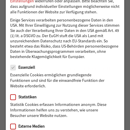
Einstellungen
widerrufen oder anpassen.
Bitte beachten Sie,
dass aufgrund individueller Einstellungen möglicherweise nicht
Toben und Spielen: Bewegungsraum für die Kita
alle Funktionen der Website zur Verfügung stehen.
Eddelbüttelstraße in Harburg
Einige Services verarbeiten personenbezogene Daten in den
USA. Mit Ihrer Einwilligung zur Nutzung dieser Services stimmen
Sie auch der Verarbeitung Ihrer Daten in den USA gemäß Art. 49
(1) lit. a DSGVO zu. Der EuGH stuft die USA als Land mit
Vier Reifen für eine bessere Zukunft: Ein neues Auto
unzureichendem Datenschutz nach EU-Standards ein. So
für Muhsin und seine Familie
besteht etwa das Risiko, dass US-Behörden personenbezogene
Daten in Überwachungsprogrammen verarbeiten, ohne
bestehende Klagemöglichkeit für Europäer.
Datenschutz
Essenziell
488 Euro gedreht für den guten Zweck: Radisson Blu
Essenzielle Cookies ermöglichen grundlegende
Hotel Hamburg unterstützt Hörer helfen Kindern
Funktionen und sind für die einwandfreie Funktion der
Website erforderlich.
Statistiken
Statistik Cookies erfassen Informationen anonym. Diese
ARCHIV
Informationen helfen uns zu verstehen, wie unsere
Besucher unsere Website nutzen.
Externe Medien
Archiv
Monat auswählen