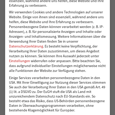
essenziell, während andere uns helfen, diese Website und Ihre
Erfahrung zu verbessern.
Wir verwenden Cookies und andere Technologien auf unserer
Ein sicherer Ort für Kinder, die viel zu früh
Website. Einige von ihnen sind essenziell, während andere uns
Verantwortung übernehmen – 14.000 Euro für die
helfen, diese Website und Ihre Erfahrung zu verbessern.
Kindergruppen der Vereinigung Pestalozzi
Personenbezogene Daten können verarbeitet werden (z. B. IP-
Adressen), z. B. für personalisierte Anzeigen und Inhalte oder
Anzeigen- und Inhaltsmessung.
Weitere Informationen über die
Verwendung Ihrer Daten finden Sie in unserer
Toben und Spielen: Bewegungsraum für die Kita
Datenschutzerklärung
.
Es besteht keine Verpflichtung, der
Verarbeitung Ihrer Daten zuzustimmen, um dieses Angebot
Eddelbüttelstraße in Harburg
nutzen zu können.
Sie können Ihre Auswahl jederzeit unter
Einstellungen
widerrufen oder anpassen.
Bitte beachten Sie,
dass aufgrund individueller Einstellungen möglicherweise nicht
alle Funktionen der Website zur Verfügung stehen.
Vier Reifen für eine bessere Zukunft: Ein neues Auto
Einige Services verarbeiten personenbezogene Daten in den
für Muhsin und seine Familie
USA. Mit Ihrer Einwilligung zur Nutzung dieser Services stimmen
Sie auch der Verarbeitung Ihrer Daten in den USA gemäß Art. 49
(1) lit. a DSGVO zu. Der EuGH stuft die USA als Land mit
unzureichendem Datenschutz nach EU-Standards ein. So
488 Euro gedreht für den guten Zweck: Radisson Blu
besteht etwa das Risiko, dass US-Behörden personenbezogene
Daten in Überwachungsprogrammen verarbeiten, ohne
Hotel Hamburg unterstützt Hörer helfen Kindern
bestehende Klagemöglichkeit für Europäer.
Datenschutz