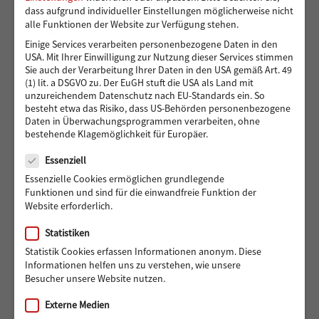
dass aufgrund individueller Einstellungen möglicherweise nicht
Toben und Spielen: Bewegungsraum für die Kita
alle Funktionen der Website zur Verfügung stehen.
Eddelbüttelstraße in Harburg
Einige Services verarbeiten personenbezogene Daten in den
USA. Mit Ihrer Einwilligung zur Nutzung dieser Services stimmen
Sie auch der Verarbeitung Ihrer Daten in den USA gemäß Art. 49
(1) lit. a DSGVO zu. Der EuGH stuft die USA als Land mit
Vier Reifen für eine bessere Zukunft: Ein neues Auto
unzureichendem Datenschutz nach EU-Standards ein. So
für Muhsin und seine Familie
besteht etwa das Risiko, dass US-Behörden personenbezogene
Daten in Überwachungsprogrammen verarbeiten, ohne
bestehende Klagemöglichkeit für Europäer.
Datenschutz
Essenziell
488 Euro gedreht für den guten Zweck: Radisson Blu
Essenzielle Cookies ermöglichen grundlegende
Hotel Hamburg unterstützt Hörer helfen Kindern
Funktionen und sind für die einwandfreie Funktion der
Website erforderlich.
Statistiken
Statistik Cookies erfassen Informationen anonym. Diese
ARCHIV
Informationen helfen uns zu verstehen, wie unsere
Besucher unsere Website nutzen.
Externe Medien
Archiv
Monat auswählen