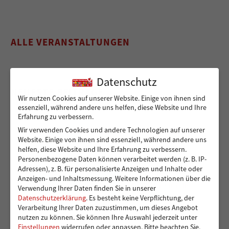
ALLE VERANSTALTUNGEN
Datenschutz
NEUESTE BEITRÄGE
Wir nutzen Cookies auf unserer Website. Einige von ihnen sind
essenziell, während andere uns helfen, diese Website und Ihre
Erfahrung zu verbessern.
Wir verwenden Cookies und andere Technologien auf unserer
Sicher von A nach B für Peshmarga und Shvan
Website. Einige von ihnen sind essenziell, während andere uns
helfen, diese Website und Ihre Erfahrung zu verbessern.
Personenbezogene Daten können verarbeitet werden (z. B. IP-
Adressen), z. B. für personalisierte Anzeigen und Inhalte oder
Ein sicherer Ort für Kinder, die viel zu früh
Anzeigen- und Inhaltsmessung.
Weitere Informationen über die
Verantwortung übernehmen – 14.000 Euro für die
Verwendung Ihrer Daten finden Sie in unserer
Kindergruppen der Vereinigung Pestalozzi
Datenschutzerklärung
.
Es besteht keine Verpflichtung, der
Verarbeitung Ihrer Daten zuzustimmen, um dieses Angebot
nutzen zu können.
Sie können Ihre Auswahl jederzeit unter
Einstellungen
widerrufen oder anpassen.
Bitte beachten Sie,