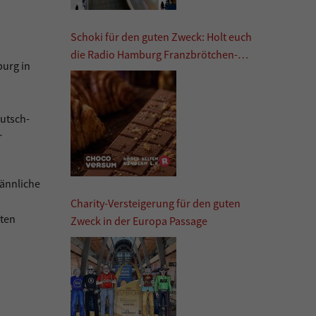
Schoki für den guten Zweck: Holt euch
die Radio Hamburg Franzbrötchen-
burg in
Schokolade
eutsch-
r
männliche
Charity-Versteigerung für den guten
zten
Zweck in der Europa Passage