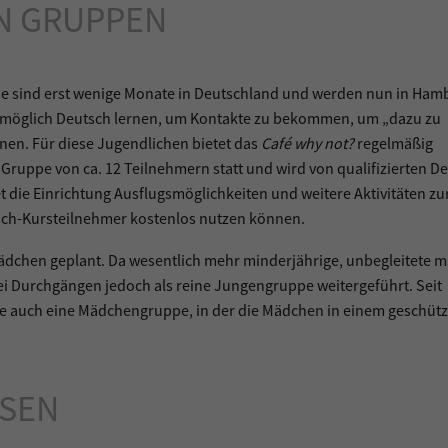
EN GRUPPEN
sie sind erst wenige Monate in Deutschland und werden nun in Ham
e möglich Deutsch lernen, um Kontakte zu bekommen, um „dazu zu
nen. Für diese Jugendlichen bietet das
Café why not?
regelmäßig
n Gruppe von ca. 12 Teilnehmern statt und wird von qualifizierten D
et die Einrichtung Ausflugsmöglichkeiten und weitere Aktivitäten zu
tsch-Kursteilnehmer kostenlos nutzen können.
ädchen geplant. Da wesentlich mehr minderjährige, unbegleitete 
i Durchgängen jedoch als reine Jungengruppe weitergeführt. Seit
e auch eine Mädchengruppe, in der die Mädchen in einem geschüt
ESEN