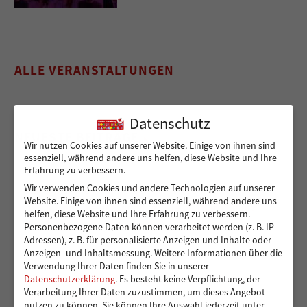
ALLE VERANSTALTUNGEN
Datenschutz
NEUESTE BEITRÄGE
Wir nutzen Cookies auf unserer Website. Einige von ihnen sind
essenziell, während andere uns helfen, diese Website und Ihre
Erfahrung zu verbessern.
Wir verwenden Cookies und andere Technologien auf unserer
Ein sicherer Ort für Kinder, die viel zu früh
Website. Einige von ihnen sind essenziell, während andere uns
Verantwortung übernehmen – 14.000 Euro für die
helfen, diese Website und Ihre Erfahrung zu verbessern.
Kindergruppen der Vereinigung Pestalozzi
Personenbezogene Daten können verarbeitet werden (z. B. IP-
Adressen), z. B. für personalisierte Anzeigen und Inhalte oder
Anzeigen- und Inhaltsmessung.
Weitere Informationen über die
Verwendung Ihrer Daten finden Sie in unserer
Toben und Spielen: Bewegungsraum für die Kita
Datenschutzerklärung
.
Es besteht keine Verpflichtung, der
Verarbeitung Ihrer Daten zuzustimmen, um dieses Angebot
Eddelbüttelstraße in Harburg
nutzen zu können.
Sie können Ihre Auswahl jederzeit unter