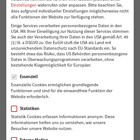
Einstellungen
widerrufen oder anpassen.
Bitte beachten Sie,
dass aufgrund individueller Einstellungen möglicherweise nicht
alle Funktionen der Website zur Verfügung stehen.
Vier Reifen für eine bessere Zukunft: Ein neues Auto
Einige Services verarbeiten personenbezogene Daten in den
für Muhsin und seine Familie
USA. Mit Ihrer Einwilligung zur Nutzung dieser Services stimmen
Sie auch der Verarbeitung Ihrer Daten in den USA gemäß Art. 49
(1) lit. a DSGVO zu. Der EuGH stuft die USA als Land mit
unzureichendem Datenschutz nach EU-Standards ein. So
488 Euro gedreht für den guten Zweck: Radisson Blu
besteht etwa das Risiko, dass US-Behörden personenbezogene
Daten in Überwachungsprogrammen verarbeiten, ohne
Hotel Hamburg unterstützt Hörer helfen Kindern
bestehende Klagemöglichkeit für Europäer.
Datenschutz
Essenziell
Essenzielle Cookies ermöglichen grundlegende
Ein Reha-Buggy für Maddox aus Wandsbek
Funktionen und sind für die einwandfreie Funktion der
Website erforderlich.
Statistiken
Statistik Cookies erfassen Informationen anonym. Diese
Informationen helfen uns zu verstehen, wie unsere
ARCHIV
Besucher unsere Website nutzen.