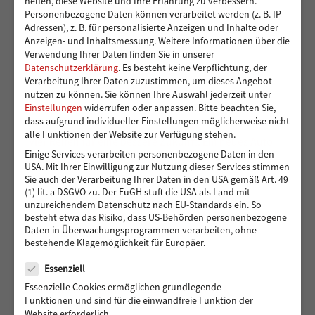
helfen, diese Website und Ihre Erfahrung zu verbessern.
Kindergruppen der Vereinigung Pestalozzi
Personenbezogene Daten können verarbeitet werden (z. B. IP-
Adressen), z. B. für personalisierte Anzeigen und Inhalte oder
Anzeigen- und Inhaltsmessung.
Weitere Informationen über die
Verwendung Ihrer Daten finden Sie in unserer
Toben und Spielen: Bewegungsraum für die Kita
Datenschutzerklärung
.
Es besteht keine Verpflichtung, der
Verarbeitung Ihrer Daten zuzustimmen, um dieses Angebot
Eddelbüttelstraße in Harburg
nutzen zu können.
Sie können Ihre Auswahl jederzeit unter
Einstellungen
widerrufen oder anpassen.
Bitte beachten Sie,
dass aufgrund individueller Einstellungen möglicherweise nicht
alle Funktionen der Website zur Verfügung stehen.
Vier Reifen für eine bessere Zukunft: Ein neues Auto
Einige Services verarbeiten personenbezogene Daten in den
für Muhsin und seine Familie
USA. Mit Ihrer Einwilligung zur Nutzung dieser Services stimmen
Sie auch der Verarbeitung Ihrer Daten in den USA gemäß Art. 49
(1) lit. a DSGVO zu. Der EuGH stuft die USA als Land mit
unzureichendem Datenschutz nach EU-Standards ein. So
488 Euro gedreht für den guten Zweck: Radisson Blu
besteht etwa das Risiko, dass US-Behörden personenbezogene
Daten in Überwachungsprogrammen verarbeiten, ohne
Hotel Hamburg unterstützt Hörer helfen Kindern
bestehende Klagemöglichkeit für Europäer.
Datenschutz
Essenziell
Essenzielle Cookies ermöglichen grundlegende
Ein Reha-Buggy für Maddox aus Wandsbek
Funktionen und sind für die einwandfreie Funktion der
Website erforderlich.