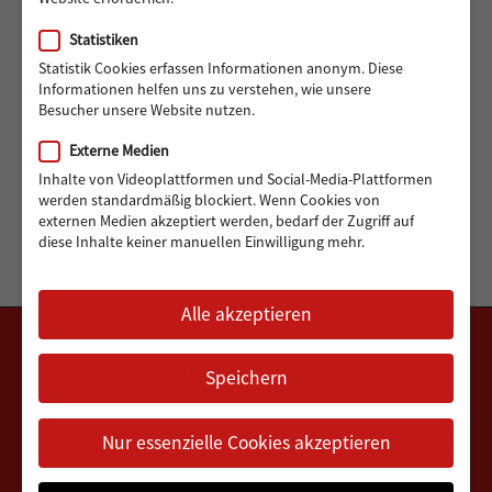
Statistiken
Statistik Cookies erfassen Informationen anonym. Diese
Informationen helfen uns zu verstehen, wie unsere
ARCHIV
Besucher unsere Website nutzen.
Externe Medien
Archiv
Monat auswählen
Inhalte von Videoplattformen und Social-Media-Plattformen
werden standardmäßig blockiert. Wenn Cookies von
externen Medien akzeptiert werden, bedarf der Zugriff auf
diese Inhalte keiner manuellen Einwilligung mehr.
Alle akzeptieren
Speichern
Nur essenzielle Cookies akzeptieren
DATENSCHUTZERKLÄRUNG
IMPRESSUM
VEREINSSATZUNG
FAQ
KONTAKT