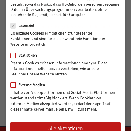
für Muhsin und seine Familie
besteht etwa das Risiko, dass US-Behörden personenbezogene
Daten in Überwachungsprogrammen verarbeiten, ohne
bestehende Klagemöglichkeit für Europäer.
Datenschutz
Essenziell
488 Euro gedreht für den guten Zweck: Radisson Blu
Essenzielle Cookies ermöglichen grundlegende
Hotel Hamburg unterstützt Hörer helfen Kindern
Funktionen und sind für die einwandfreie Funktion der
Website erforderlich.
Statistiken
Statistik Cookies erfassen Informationen anonym. Diese
Informationen helfen uns zu verstehen, wie unsere
ARCHIV
Besucher unsere Website nutzen.
Externe Medien
Archiv
Monat auswählen
Inhalte von Videoplattformen und Social-Media-Plattformen
werden standardmäßig blockiert. Wenn Cookies von
externen Medien akzeptiert werden, bedarf der Zugriff auf
diese Inhalte keiner manuellen Einwilligung mehr.
Alle akzeptieren