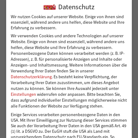
Datenschutz
NEUESTE BEITRÄGE
Wir nutzen Cookies auf unserer Website. Einige von ihnen sind
essenziell, während andere uns helfen, diese Website und Ihre
Erfahrung zu verbessern.
Wir verwenden Cookies und andere Technologien auf unserer
Sicher von A nach B für Peshmarga und Shvan
Website. Einige von ihnen sind essenziell, während andere uns
helfen, diese Website und Ihre Erfahrung zu verbessern.
Personenbezogene Daten können verarbeitet werden (z. B. IP-
Adressen), z. B. für personalisierte Anzeigen und Inhalte oder
Ein sicherer Ort für Kinder, die viel zu früh
Anzeigen- und Inhaltsmessung.
Weitere Informationen über die
Verantwortung übernehmen – 14.000 Euro für die
Verwendung Ihrer Daten finden Sie in unserer
Kindergruppen der Vereinigung Pestalozzi
Datenschutzerklärung
.
Es besteht keine Verpflichtung, der
Verarbeitung Ihrer Daten zuzustimmen, um dieses Angebot
nutzen zu können.
Sie können Ihre Auswahl jederzeit unter
Einstellungen
widerrufen oder anpassen.
Bitte beachten Sie,
dass aufgrund individueller Einstellungen möglicherweise nicht
Toben und Spielen: Bewegungsraum für die Kita
alle Funktionen der Website zur Verfügung stehen.
Eddelbüttelstraße in Harburg
Einige Services verarbeiten personenbezogene Daten in den
USA. Mit Ihrer Einwilligung zur Nutzung dieser Services stimmen
Sie auch der Verarbeitung Ihrer Daten in den USA gemäß Art. 49
(1) lit. a DSGVO zu. Der EuGH stuft die USA als Land mit
Vier Reifen für eine bessere Zukunft: Ein neues Auto
unzureichendem Datenschutz nach EU-Standards ein. So