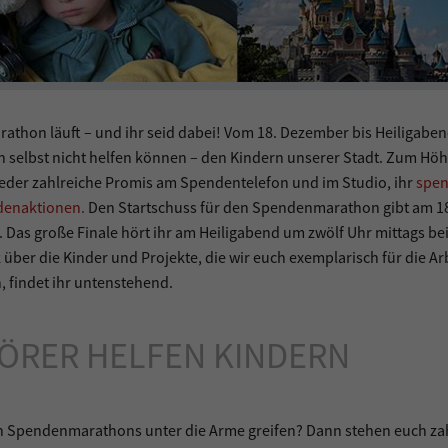
thon läuft – und ihr seid dabei! Vom 18. Dezember bis Heiligaben
ch selbst nicht helfen können – den Kindern unserer Stadt. Zum Hö
der zahlreiche Promis am Spendentelefon und im Studio, ihr
spen
denaktionen.
Den Startschuss für den Spendenmarathon gibt am 1
as große Finale hört ihr am Heiligabend um zwölf Uhr mittags be
er die Kinder und Projekte, die wir euch exemplarisch für die Ar
 findet ihr untenstehend.
HÖRER HELFEN KINDERN
n Spendenmarathons unter die Arme greifen? Dann stehen euch za