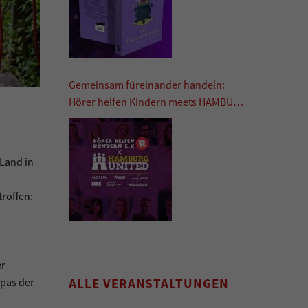
Gemeinsam füreinander handeln:
Hörer helfen Kindern meets HAMBURG
UNITED
 Land in
troffen:
er
ALLE VERANSTALTUNGEN
pas der