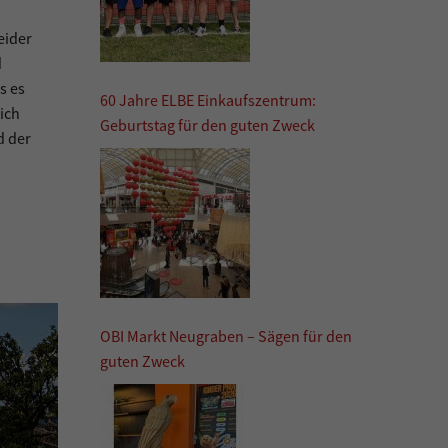
eider
d
s es
60 Jahre ELBE Einkaufszentrum:
sich
Geburtstag für den guten Zweck
d der
OBI Markt Neugraben – Sägen für den
guten Zweck