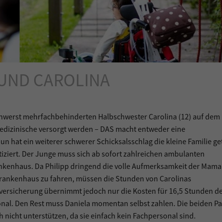
 UND CAROLINA
schwerst mehrfachbehinderten Halbschwester Carolina (12) auf dem
edizinische versorgt werden – DAS macht entweder eine
 hat ein weiterer schwerer Schicksalsschlag die kleine Familie ge
ziert. Der Junge muss sich ab sofort zahlreichen ambulanten
nkenhaus. Da Philipp dringend die volle Aufmerksamkeit der Mama
 Krankenhaus zu fahren, müssen die Stunden von Carolinas
ersicherung übernimmt jedoch nur die Kosten für 16,5 Stunden d
l. Den Rest muss Daniela momentan selbst zahlen. Die beiden Pa
nicht unterstützen, da sie einfach kein Fachpersonal sind.