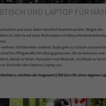
BTISCH UND LAPTOP FÜR NAY
elschwäche und muss daher künstlich beatmet werden. Wegen der
 klein ist, lebt sie auf einer Wohnstation im Altona Kinderkrankenh
nen,
er wohnen 150 Kilometer entfernt. Nayla geht zur Schule und wird d
 sind ihre Pflegekräfte ihre Bezugspersonen, die sie betreuen und 
ebt es, Musik zu hören, besonders von Musicals. Um Musik zu höre
tions-iPod oder den Stations-Laptop aus.
rleichtern, möchten wir insgesamt 2.500 Euro für einen eigenen L