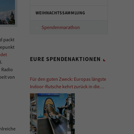
WEIHNACHTSSAMMLUNG
Spendenmarathon
d packt
hepunkt
det
EURE SPENDENAKTIONEN
8.
i Radio
beit von
Für den guten Zweck: Europas längste
Indoor-Rutsche kehrt zurück in die
Europa Passage
hlreiche