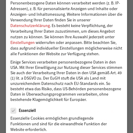
Personenbezogene Daten können verarbeitet werden (z. B. IP-
Adressen), z. B. für personalisierte Anzeigen und Inhalte oder
Ein sicherer Ort für Kinder, die viel zu früh
Anzeigen- und Inhaltsmessung.
Weitere Informationen über die
Verantwortung übernehmen – 14.000 Euro für die
Verwendung Ihrer Daten finden Sie in unserer
Kindergruppen der Vereinigung Pestalozzi
Datenschutzerklärung
.
Es besteht keine Verpflichtung, der
Verarbeitung Ihrer Daten zuzustimmen, um dieses Angebot
nutzen zu können.
Sie können Ihre Auswahl jederzeit unter
Einstellungen
widerrufen oder anpassen.
Bitte beachten Sie,
dass aufgrund individueller Einstellungen möglicherweise nicht
Toben und Spielen: Bewegungsraum für die Kita
alle Funktionen der Website zur Verfügung stehen.
Eddelbüttelstraße in Harburg
Einige Services verarbeiten personenbezogene Daten in den
USA. Mit Ihrer Einwilligung zur Nutzung dieser Services stimmen
Sie auch der Verarbeitung Ihrer Daten in den USA gemäß Art. 49
(1) lit. a DSGVO zu. Der EuGH stuft die USA als Land mit
Vier Reifen für eine bessere Zukunft: Ein neues Auto
unzureichendem Datenschutz nach EU-Standards ein. So
für Muhsin und seine Familie
besteht etwa das Risiko, dass US-Behörden personenbezogene
Daten in Überwachungsprogrammen verarbeiten, ohne
bestehende Klagemöglichkeit für Europäer.
Datenschutz
Essenziell
488 Euro gedreht für den guten Zweck: Radisson Blu
Essenzielle Cookies ermöglichen grundlegende
Hotel Hamburg unterstützt Hörer helfen Kindern
Funktionen und sind für die einwandfreie Funktion der
Website erforderlich.