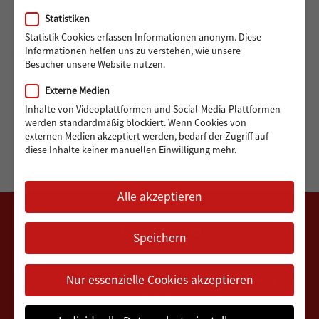
Statistiken
Statistik Cookies erfassen Informationen anonym. Diese
Informationen helfen uns zu verstehen, wie unsere
ARCHIV
Besucher unsere Website nutzen.
Externe Medien
Archiv
Monat auswählen
Inhalte von Videoplattformen und Social-Media-Plattformen
werden standardmäßig blockiert. Wenn Cookies von
externen Medien akzeptiert werden, bedarf der Zugriff auf
diese Inhalte keiner manuellen Einwilligung mehr.
Alle akzeptieren
Speichern
Nur essenzielle Cookies akzeptieren
DATENSCHUTZERKLÄRUNG
IMPRESSUM
VEREINSSATZUNG
FAQ
KONTAKT