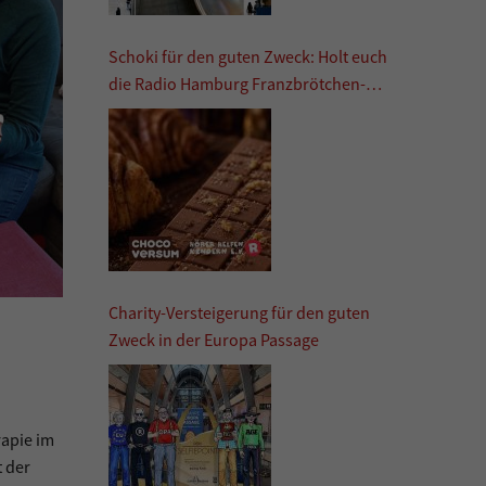
Schoki für den guten Zweck: Holt euch
die Radio Hamburg Franzbrötchen-
Schokolade
Charity-Versteigerung für den guten
Zweck in der Europa Passage
rapie im
t der