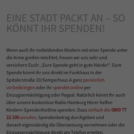
EINE STADT PACKT AN – SO
KÖNNT IHR SPENDEN!
Wenn auch ihr notleidenden Kindern mit einer Spende unter
die Arme greifen möchtet, freuen wir uns sehr und
versichern Euch: „Eure Spende geht in gute Hände!“. Eure
Spende könnt ihr uns direkt im Funkhaus in der
Spitalerstraße 10/Semperhaus A ganz
persönlich
vorbeibringen
oder ihr
spendet online
per
Einzugsermächtigung oder Paypal. Natürlich könnt Ihr auch
über unsere kostenlose Radio Hamburg Hörer helfen
Kindern-Spendenhotline spenden. Dazu
einfach die
0800 77
22 100
anrufen,
Spendenbetrag durchgeben und
danach eigenständig die Überweisung vornehmen oder die
Einzugsermächtigung direkt am Telefon erteilen.