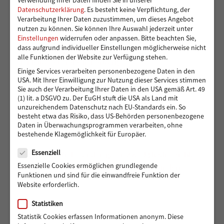
Verwendung Ihrer Daten finden Sie in unserer
Kindergruppen der Vereinigung Pestalozzi
Datenschutzerklärung
.
Es besteht keine Verpflichtung, der
Verarbeitung Ihrer Daten zuzustimmen, um dieses Angebot
nutzen zu können.
Sie können Ihre Auswahl jederzeit unter
Einstellungen
widerrufen oder anpassen.
Bitte beachten Sie,
dass aufgrund individueller Einstellungen möglicherweise nicht
Toben und Spielen: Bewegungsraum für die Kita
alle Funktionen der Website zur Verfügung stehen.
Eddelbüttelstraße in Harburg
Einige Services verarbeiten personenbezogene Daten in den
USA. Mit Ihrer Einwilligung zur Nutzung dieser Services stimmen
Sie auch der Verarbeitung Ihrer Daten in den USA gemäß Art. 49
(1) lit. a DSGVO zu. Der EuGH stuft die USA als Land mit
Vier Reifen für eine bessere Zukunft: Ein neues Auto
unzureichendem Datenschutz nach EU-Standards ein. So
für Muhsin und seine Familie
besteht etwa das Risiko, dass US-Behörden personenbezogene
Daten in Überwachungsprogrammen verarbeiten, ohne
bestehende Klagemöglichkeit für Europäer.
Datenschutz
Essenziell
488 Euro gedreht für den guten Zweck: Radisson Blu
Essenzielle Cookies ermöglichen grundlegende
Hotel Hamburg unterstützt Hörer helfen Kindern
Funktionen und sind für die einwandfreie Funktion der
Website erforderlich.
Statistiken
Statistik Cookies erfassen Informationen anonym. Diese