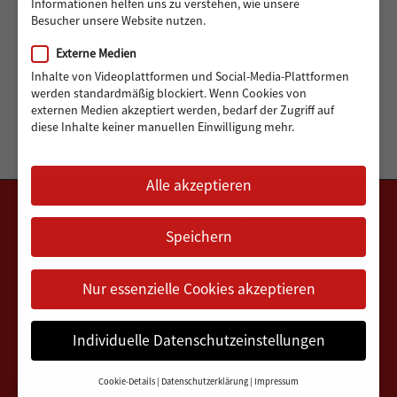
ARCHIV
Informationen helfen uns zu verstehen, wie unsere
Besucher unsere Website nutzen.
Externe Medien
Archiv
Monat auswählen
Inhalte von Videoplattformen und Social-Media-Plattformen
werden standardmäßig blockiert. Wenn Cookies von
externen Medien akzeptiert werden, bedarf der Zugriff auf
diese Inhalte keiner manuellen Einwilligung mehr.
Alle akzeptieren
Speichern
Nur essenzielle Cookies akzeptieren
DATENSCHUTZERKLÄRUNG
IMPRESSUM
VEREINSSATZUNG
FAQ
KONTAKT
Individuelle Datenschutzeinstellungen
© 2025
Radio Hamburg GmbH & Co. KG
Cookie-Details
Datenschutzerklärung
Impressum