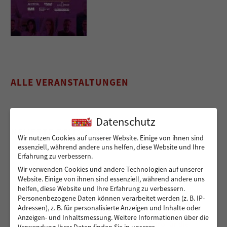
ALLE VERANSTALTUNGEN
Datenschutz
NEUESTE BEITRÄGE
Wir nutzen Cookies auf unserer Website. Einige von ihnen sind
essenziell, während andere uns helfen, diese Website und Ihre
Erfahrung zu verbessern.
Wir verwenden Cookies und andere Technologien auf unserer
Sicher von A nach B für Peshmarga und Shvan
Website. Einige von ihnen sind essenziell, während andere uns
helfen, diese Website und Ihre Erfahrung zu verbessern.
Personenbezogene Daten können verarbeitet werden (z. B. IP-
Adressen), z. B. für personalisierte Anzeigen und Inhalte oder
Ein sicherer Ort für Kinder, die viel zu früh
Anzeigen- und Inhaltsmessung.
Weitere Informationen über die
Verantwortung übernehmen – 14.000 Euro für die